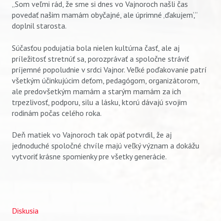
„Som veľmi rád, že sme si dnes vo Vajnoroch našli čas
povedať našim mamám obyčajné, ale úprimné ‚ďakujem‘,“
doplnil starosta.
Súčasťou podujatia bola nielen kultúrna časť, ale aj
príležitosť stretnúť sa, porozprávať a spoločne stráviť
príjemné popoludnie v srdci Vajnor. Veľké poďakovanie patrí
všetkým účinkujúcim deťom, pedagógom, organizátorom,
Vyhľadávanie
ale predovšetkým mamám a starým mamám za ich
trpezlivosť, podporu, silu a lásku, ktorú dávajú svojim
rodinám počas celého roka.
Deň matiek vo Vajnoroch tak opäť potvrdil, že aj
jednoduché spoločné chvíle majú veľký význam a dokážu
vytvoriť krásne spomienky pre všetky generácie.
Diskusia