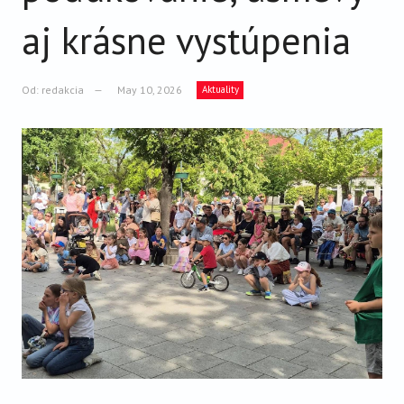
VIDEO
aj krásne vystúpenia
AUDIO
ARCHÍV VYDANÍ
Od:
redakcia
May 10, 2026
Aktuality