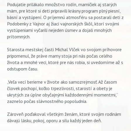
Podujatie prilákalo množstvo rodín, mamičiek aj starých
mám, pre ktoré si deti pripravili krásny program plný piesní,
básní a vystúpení. O príjemnú atmosféru sa postarali deti z
Podobenky z Vajnor aj žiaci vajnorských škôl, ktorí svojimi
vystúpeniami vyčarili nejeden úsmev a dojali mnohých
prítomných.
Starosta mestskej časti Michal Vlček vo svojom príhovore
pripomenul, že práve mamy stoja pri nás počas celého
života a mnohé veci, ktoré pre nás robia, si uvedomíme až s
odstupom času.
„Veľa vecí berieme v živote ako samozrejmosť. Až časom
človek pochopí, koľko trpezlivosti, starostí a obety je
ukrytých za úplne obyčajnými každodennými momentmi,“
zaznelo počas slávnostného popoludnia.
Zároveň poďakoval všetkým ženám, ktoré svojim rodinám
dávajú lásku, pokoj, oporu a silu každý jeden deň.