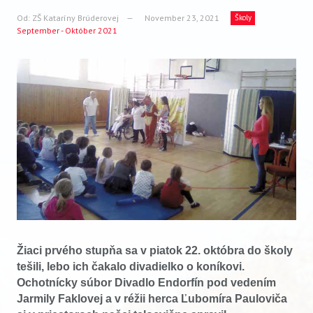
VIDEO
Od:
ZŠ Kataríny Brúderovej
November 23, 2021
Školy
September - Október 2021
AUDIO
ARCHÍV VYDANÍ
Žiaci prvého stupňa sa v piatok 22. októbra do školy
tešili, lebo ich čakalo divadielko o koníkovi.
Ochotnícky súbor Divadlo Endorfín pod vedením
Jarmily Faklovej a v réžii herca Ľubomíra Pauloviča