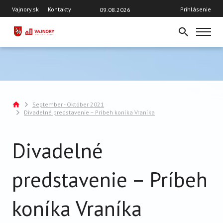
Skočiť
Hlavička
User
Vajnory.sk
Kontakty
Prihlásenie
09.08.2026
na
account
hlavný
menu
obsah
DOMOV
AKTUÁLNE ČÍSLO
TÉMY
AKTUALITY
September - Október 2021
Breadcrumb
Divadelné predstavenie – Príbeh koníka Vraníka
OSOBNOSTI VAJNOR
ROZHOVORY
Divadelné
ŠKOLY
ŠPORT
predstavenie – Príbeh
VAJNORSKÝ ORNAMENT
VAJNORSKÝ ŽIVOT
koníka Vraníka
Z HISTÓRIE