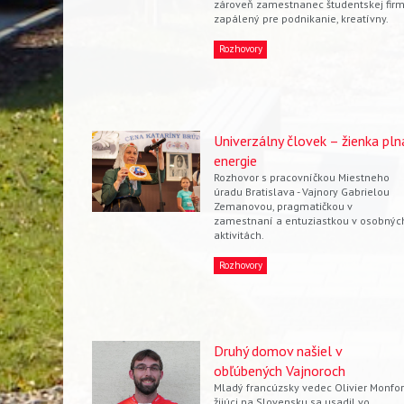
zároveň zamestnanec študentskej firm
zapálený pre podnikanie, kreatívny.
Rozhovory
Vyhľadávanie
Univerzálny človek – žienka pln
energie
Rozhovor s pracovníčkou Miestneho
úradu Bratislava - Vajnory Gabrielou
Zemanovou, pragmatičkou v
zamestnaní a entuziastkou v osobnýc
aktivitách.
Rozhovory
Druhý domov našiel v
obľúbených Vajnoroch
Mladý francúzsky vedec Olivier Monfor
žijúci na Slovensku sa usadil vo