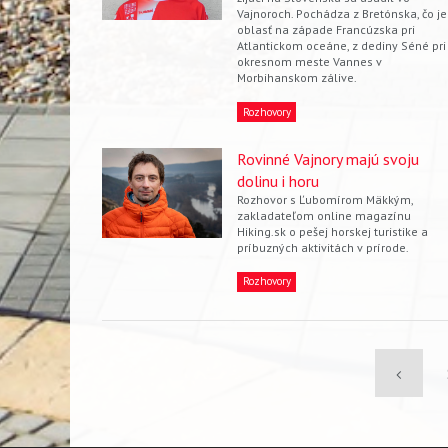
Vajnoroch. Pochádza z Bretónska, čo je
oblasť na západe Francúzska pri
Atlantickom oceáne, z dediny Séné pri
okresnom meste Vannes v
Morbihanskom zálive.
Rozhovory
Rovinné Vajnory majú svoju
dolinu i horu
Rozhovor s Ľubomírom Mäkkým,
zakladateľom online magazínu
Hiking.sk o pešej horskej turistike a
príbuzných aktivitách v prírode.
Rozhovory
Pagination
Previou
page