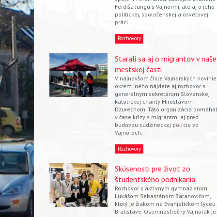
Ferdiša Jurigu s Vajnormi, ale aj o jeho
politickej, spoločenskej a osvetovej
práci.
Rozhovory
Starali sa aj o migrantov v naše
mestskej časti
V najnovšom čísle Vajnorských novinie
okrem iného nájdete aj rozhovor s
generálnym sekretárom Slovenskej
katolíckej charity Miroslavom
Dzurechom. Táto organizácia pomáha
v čase krízy s migrantmi aj pred
budovou cudzineckej polície vo
Vajnoroch.
Rozhovory
Skúsenosti pre život zo
študentského podnikania
Rozhovor s aktívnym gymnazistom
Lukášom Sebastánom Baranovičom,
ktorý je žiakom na Evanjelickom lýceu
Bratislave. Osemnásťročný Vajnorák je