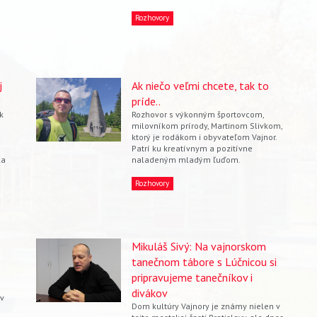
Rozhovory
j
Ak niečo veľmi chcete, tak to
príde..
k
Rozhovor s výkonným športovcom,
milovníkom prírody, Martinom Slivkom,
ktorý je rodákom i obyvateľom Vajnor.
Patrí ku kreatívnym a pozitívne
la
naladeným mladým ľuďom.
Rozhovory
Mikuláš Sivý: Na vajnorskom
tanečnom tábore s Lúčnicou si
pripravujeme tanečníkov i
divákov
 v
Dom kultúry Vajnory je známy nielen v