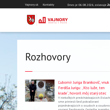
Skočiť
Hlavička
Vajnory.sk
Kontakty
Dnes je
06.08.2026
, oslavuje
Jo
na
hlavný
obsah
Rozhovory
Ľubomír Juriga Branikovič, vnuk
Ferdiša Jurigu: „Kto luže, ten
krade“, hovoril môj starý otec
V niekoľkých predchádzajúcich číslach
sme priniesli šesť pokračovaní
pojednávajúcich o osudoch a osudov
spojení Ferdinanda, častejšie zvaného