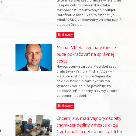
tejto mestskej časti Bratislavy, ale dnes
y,
už aj na celom Slovensku vďaka
rôznorodosti realizovaných podujatí.
Dôležitou osobou v tejto činnosti je
Mikuláš Sivý, zodpovedný za jeho náplň
a obsah činnosti.
Rozhovory
á
Michal Vlček: Dedina v meste
bude pokračovať na správnej
ceste
Novozvolený starosta Mestskej časti
Bratislava - Vajnory Michal Vlček v
h
krátkom rozhovore pre Vajnorské
novinky hovorí o tom ako vníma
výsledok volieb a čo považuje za
najdôležitejšie priority a výzvy v tomto
volebnom období.
Rozhovory
Chcem, aby mali Vajnory osobitý
charakter dediny v meste aj za
t
života našich detí a nestratili ho