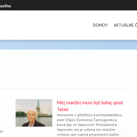
zefína
DOMOV
AKTUÁLNE Č
Môj manžel musí byť šuhaj spod
Tatier
Hovoríme s učiteľkou a prekladateľkou
pani Oľgou Slivkovou Čarnogurskou,
ktorá žije vo Vajnoroch. Príslušnosť k
Vajnorom nie je určená len dobrým
om
vínkom, ale najmä príjemnými ľuďmi.