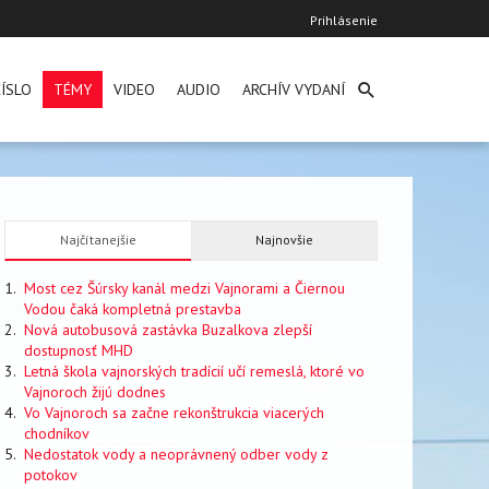
User
Prihlásenie
account
menu
ÍSLO
TÉMY
VIDEO
AUDIO
ARCHÍV VYDANÍ
Najčítanejšie
Najnovšie
Most cez Šúrsky kanál medzi Vajnorami a Čiernou
Vodou čaká kompletná prestavba
Nová autobusová zastávka Buzalkova zlepší
dostupnosť MHD
Letná škola vajnorských tradícií učí remeslá, ktoré vo
Vajnoroch žijú dodnes
Vo Vajnoroch sa začne rekonštrukcia viacerých
chodníkov
Nedostatok vody a neoprávnený odber vody z
potokov