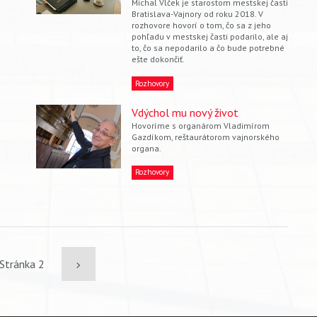
Michal Vlček je starostom mestskej časti
Bratislava-Vajnory od roku 2018. V
rozhovore hovorí o tom, čo sa z jeho
pohľadu v mestskej časti podarilo, ale aj
to, čo sa nepodarilo a čo bude potrebné
ešte dokončiť.
Rozhovory
Vdýchol mu nový život
Hovoríme s organárom Vladimírom
Gazdíkom, reštaurátorom vajnorského
organa.
Rozhovory
s
Stránka 2
Ďalšia
strana