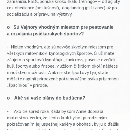
zahraničia. RSDC ponúka širokú škálu tréningov – od agility
cez obedience (poslušnosť), dogdancing (psí tanec) až po
socializáciu a prípravu na výstavy.
o Sú Vajnory vhodným miestom pre pestovanie
a rozvíjania psíčkarskych športov?
- Nielen vhodným, ale sú navyše skvelým miestom pre
všetkých milovníkov kynologických športov. Či už máte
záujem o športovú kynológiu, canicross, pasenie ovečiek,
bull športy alebo frisbee, v užšom či širšom okolí nájdete
množstvo možností. A ak nie ste športový typ, stále
môžete naplniť prirodzené potreby vášho psíka príjemnou
„špacírkou“ v prírode.
o Aké sú vaše plány do budúcna?
- Ako tie spred roka. Rada by som Annie dopriala
materstvo. Verím, že tento krok by bol prirodzeným
pokračovaním jej úspešnej kariéry a obohatil by ju o ďalšiu