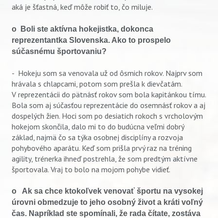
aká je šťastná, keď môže robiť to, čo miluje.
o Boli ste aktívna hokejistka, dokonca
reprezentantka Slovenska. Ako to prospelo
súčasnému športovaniu?
- Hokeju som sa venovala už od ôsmich rokov. Najprv som
hrávala s chlapcami, potom som prešla k dievčatám.
V reprezentácii do pätnásť rokov som bola kapitánkou tímu.
Bola som aj súčasťou reprezentácie do osemnásť rokov a aj
dospelých žien. Hoci som po desiatich rokoch s vrcholovým
hokejom skončila, dalo mi to do budúcna veľmi dobrý
Vyhľadávanie
základ, najmä čo sa týka osobnej disciplíny a rozvoja
pohybového aparátu. Keď som prišla prvý raz na tréning
agility, trénerka ihneď postrehla, že som predtým aktívne
športovala. Vraj to bolo na mojom pohybe vidieť.
o Ak sa chce ktokoľvek venovať športu na vysokej
úrovni obmedzuje to jeho osobný život a kráti voľný
čas. Napríklad ste spomínali, že rada čítate, zostáva