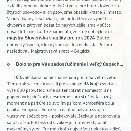
zvládli pomerne dobre. V družstve, ktoré bolo zložené zo
štyroch psovodov a ich psov, sme obsadili krásne 2. miesto.
V individuálnych súťažiach, kde bolo kľúčové vyhnúť sa
chybám a zároveň bežať čo najrýchlejšie, sme v súčte
obsadili 1. miesto. To znamenalo, že sme obhájili titul
. Bol to
majstra Slovenska v agility pre rok 2024
obrovský úspech, v ktorý som ani len nedúfala. Potom
nasledovali Majstrovstvá sveta v Belgicku
o Bolo to pre Vás zadosťučinenie i veľký úspech...
Už kvalifikácia na ne znamenala pre mňa veľmi veľa.
Tento rok sa ich zúčastnili pretekári zo 46 krajín sveta a
vyše 600 psov. Hoci sme sa tentokrát neumiestnili na
popredných priečkach, nesmierne som si užívala každý
moment na parkúre so svojím psíkom. Atmosféra bola
nabitá energiou a Annie si ju naplno užívala svojím
vlastným spôsobom – poskakovala, štekala a naťahovala
sa o hračku. Potlesk od divákov ju motivoval podať
maximálny výkon. Pre mňa bolo najväčšou radosťou vidieť,