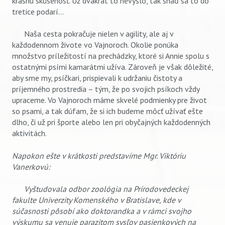
krásnu skúsenosť. Už dvakrát to nevyšlo, tak snáď sa to do
tretice podarí...
Naša cesta pokračuje nielen v agility, ale aj v
každodennom živote vo Vajnoroch. Okolie ponúka
množstvo príležitostí na prechádzky, ktoré si Annie spolu s
ostatnými psími kamarátmi užíva. Zároveň je však dôležité,
aby sme my, psíčkari, prispievali k udržaniu čistoty a
príjemného prostredia – tým, že po svojich psíkoch vždy
upraceme. Vo Vajnoroch máme skvelé podmienky pre život
so psami, a tak dúfam, že si ich budeme môcť užívať ešte
dlho, či už pri športe alebo len pri obyčajných každodenných
aktivitách.
Napokon ešte v krátkosti predstavíme Mgr. Viktóriu
Vanerkovú:
Vyštudovala odbor zoológia na Prírodovedeckej
fakulte Univerzity Komenského v Bratislave, kde v
súčasnosti pôsobí ako doktorandka a v rámci svojho
výskumu sa venuje parazitom sysľov pasienkových na