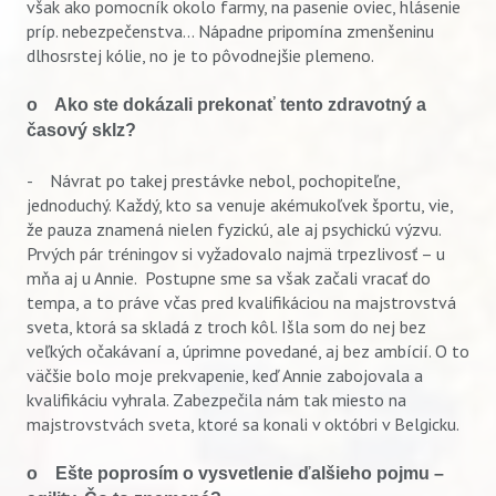
však ako pomocník okolo farmy, na pasenie oviec, hlásenie
príp. nebezpečenstva... Nápadne pripomína zmenšeninu
dlhosrstej kólie, no je to pôvodnejšie plemeno.
o Ako ste dokázali prekonať tento zdravotný a
časový sklz?
- Návrat po takej prestávke nebol, pochopiteľne,
jednoduchý. Každý, kto sa venuje akémukoľvek športu, vie,
že pauza znamená nielen fyzickú, ale aj psychickú výzvu.
Prvých pár tréningov si vyžadovalo najmä trpezlivosť – u
mňa aj u Annie. Postupne sme sa však začali vracať do
tempa, a to práve včas pred kvalifikáciou na majstrovstvá
sveta, ktorá sa skladá z troch kôl. Išla som do nej bez
veľkých očakávaní a, úprimne povedané, aj bez ambícií. O to
väčšie bolo moje prekvapenie, keď Annie zabojovala a
kvalifikáciu vyhrala. Zabezpečila nám tak miesto na
majstrovstvách sveta, ktoré sa konali v októbri v Belgicku.
o Ešte poprosím o vysvetlenie ďalšieho pojmu –