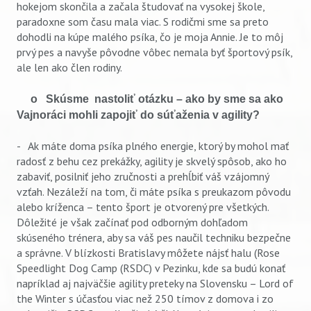
hokejom skončila a začala študovať na vysokej škole,
paradoxne som času mala viac. S rodičmi sme sa preto
dohodli na kúpe malého psíka, čo je moja Annie. Je to môj
prvý pes a navyše pôvodne vôbec nemala byť športový psík,
ale len ako člen rodiny.
o
Skúsme nastoliť otázku – ako by sme sa ako
Vajnoráci mohli zapojiť do súťaženia v agility?
- Ak máte doma psíka plného energie, ktorý by mohol mať
radosť z behu cez prekážky, agility je skvelý spôsob, ako ho
zabaviť, posilniť jeho zručnosti a prehĺbiť váš vzájomný
vzťah. Nezáleží na tom, či máte psíka s preukazom pôvodu
alebo kríženca – tento šport je otvorený pre všetkých.
Dôležité je však začínať pod odborným dohľadom
skúseného trénera, aby sa váš pes naučil techniku bezpečne
a správne. V blízkosti Bratislavy môžete nájsť halu (Rose
Speedlight Dog Camp (RSDC) v Pezinku, kde sa budú konať
napríklad aj najväčšie agility preteky na Slovensku – Lord of
the Winter s účasťou viac než 250 tímov z domova i zo