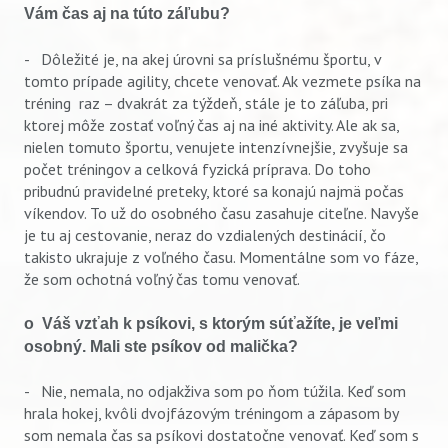
Vám čas aj na túto záľubu?
- Dôležité je, na akej úrovni sa príslušnému športu, v
tomto prípade agility, chcete venovať. Ak vezmete psíka na
tréning raz – dvakrát za týždeň, stále je to záľuba, pri
ktorej môže zostať voľný čas aj na iné aktivity. Ale ak sa,
nielen tomuto športu, venujete intenzívnejšie, zvyšuje sa
počet tréningov a celková fyzická príprava. Do toho
pribudnú pravidelné preteky, ktoré sa konajú najmä počas
víkendov. To už do osobného času zasahuje citeľne. Navyše
je tu aj cestovanie, neraz do vzdialených destinácií, čo
takisto ukrajuje z voľného času. Momentálne som vo fáze,
že som ochotná voľný čas tomu venovať.
o Váš vzťah k psíkovi, s ktorým súťažíte, je veľmi
osobný. Mali ste psíkov od malička?
- Nie, nemala, no odjakživa som po ňom túžila. Keď som
hrala hokej, kvôli dvojfázovým tréningom a zápasom by
som nemala čas sa psíkovi dostatočne venovať. Keď som s