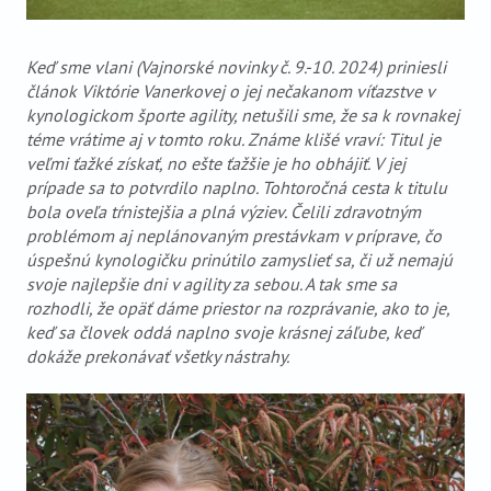
Keď sme vlani (Vajnorské novinky č. 9.-10. 2024) priniesli
článok Viktórie Vanerkovej o jej nečakanom víťazstve v
kynologickom športe agility, netušili sme, že sa k rovnakej
téme vrátime aj v tomto roku. Známe klišé vraví: Titul je
veľmi ťažké získať, no ešte ťažšie je ho obhájiť. V jej
prípade sa to potvrdilo naplno. Tohtoročná cesta k titulu
bola oveľa tŕnistejšia a plná výziev. Čelili zdravotným
problémom aj neplánovaným prestávkam v príprave, čo
úspešnú kynologičku prinútilo zamyslieť sa, či už nemajú
svoje najlepšie dni v agility za sebou. A tak sme sa
rozhodli, že opäť dáme priestor na rozprávanie, ako to je,
keď sa človek oddá naplno svoje krásnej záľube, keď
dokáže prekonávať všetky nástrahy.