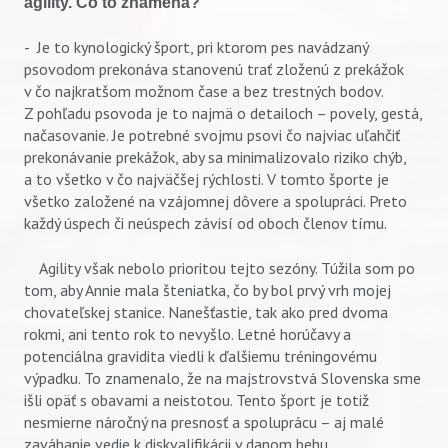
agility. Čo to znamená?
- Je to kynologický šport, pri ktorom pes navádzaný
psovodom prekonáva stanovenú trať zloženú z prekážok
v čo najkratšom možnom čase a bez trestných bodov.
Z pohľadu psovoda je to najmä o detailoch – povely, gestá,
načasovanie. Je potrebné svojmu psovi čo najviac uľahčiť
prekonávanie prekážok, aby sa minimalizovalo riziko chýb,
a to všetko v čo najväčšej rýchlosti. V tomto športe je
všetko založené na vzájomnej dôvere a spolupráci. Preto
každý úspech či neúspech závisí od oboch členov tímu.
Agility však nebolo prioritou tejto sezóny. Túžila som po
tom, aby Annie mala šteniatka, čo by bol prvý vrh mojej
chovateľskej stanice. Nanešťastie, tak ako pred dvoma
rokmi, ani tento rok to nevyšlo. Letné horúčavy a
potenciálna gravidita viedli k ďalšiemu tréningovému
výpadku. To znamenalo, že na majstrovstvá Slovenska sme
išli opäť s obavami a neistotou. Tento šport je totiž
nesmierne náročný na presnosť a spoluprácu – aj malé
zaváhanie vedie k diskvalifikácii v danom behu.