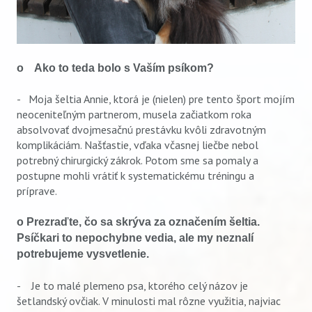
o Ako to teda bolo s Vaším psíkom?
- Moja šeltia Annie, ktorá je (nielen) pre tento šport mojím
neoceniteľným partnerom, musela začiatkom roka
absolvovať dvojmesačnú prestávku kvôli zdravotným
komplikáciám. Našťastie, vďaka včasnej liečbe nebol
potrebný chirurgický zákrok. Potom sme sa pomaly a
postupne mohli vrátiť k systematickému tréningu a
príprave.
o Prezraďte, čo sa skrýva za označením šeltia.
Psíčkari to nepochybne vedia, ale my neznalí
potrebujeme vysvetlenie.
- Je to malé plemeno psa, ktorého celý názov je
šetlandský ovčiak. V minulosti mal rôzne využitia, najviac