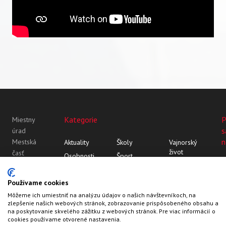
Kategorie
P
Miestny
s
úrad
n
Mestská
Aktuality
Školy
Vajnorský
život
časť
Osobnosti
Šport
Bratislava-
Vajnor
Z histórie
Vajnorský
Vajnory
Rozhovory
ornament
Vajnory v
Používame cookies
Roľnícka
médiách
Môžeme ich umiestniť na analýzu údajov o našich návštevníkoch, na
109
zlepšenie našich webových stránok, zobrazovanie prispôsobeného obsahu a
83107
na poskytovanie skvelého zážitku z webových stránok. Pre viac informácií o
Bratislava
cookies používame otvorené nastavenia.