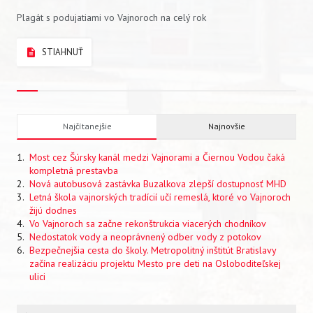
Plagát s podujatiami vo Vajnoroch na celý rok
STIAHNUŤ
Najčítanejšie
Najnovšie
Most cez Šúrsky kanál medzi Vajnorami a Čiernou Vodou čaká
kompletná prestavba
Nová autobusová zastávka Buzalkova zlepší dostupnosť MHD
Letná škola vajnorských tradícií učí remeslá, ktoré vo Vajnoroch
žijú dodnes
Vo Vajnoroch sa začne rekonštrukcia viacerých chodníkov
Nedostatok vody a neoprávnený odber vody z potokov
Bezpečnejšia cesta do školy. Metropolitný inštitút Bratislavy
začína realizáciu projektu Mesto pre deti na Osloboditeľskej
ulici
Vyhľadávanie
Rubrika