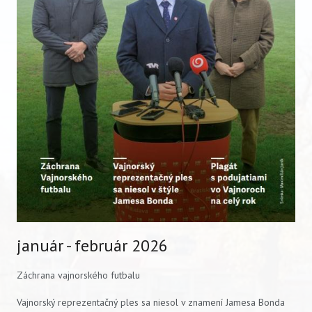
VIDEO
AUDIO
ARCHÍV VYDANÍ
január - február 2026
Záchrana vajnorského futbalu
Vajnorský reprezentačný ples sa niesol v znamení Jamesa Bonda