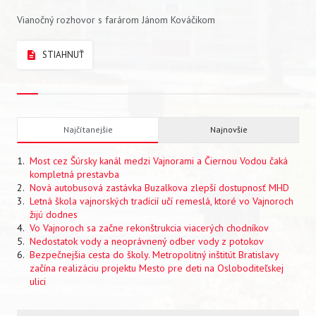
Vianočný rozhovor s farárom Jánom Kováčikom
STIAHNUŤ
Najčítanejšie
Najnovšie
Most cez Šúrsky kanál medzi Vajnorami a Čiernou Vodou čaká
kompletná prestavba
Nová autobusová zastávka Buzalkova zlepší dostupnosť MHD
Letná škola vajnorských tradícií učí remeslá, ktoré vo Vajnoroch
žijú dodnes
Vo Vajnoroch sa začne rekonštrukcia viacerých chodníkov
Nedostatok vody a neoprávnený odber vody z potokov
Bezpečnejšia cesta do školy. Metropolitný inštitút Bratislavy
začína realizáciu projektu Mesto pre deti na Osloboditeľskej
ulici
Vyhľadávanie