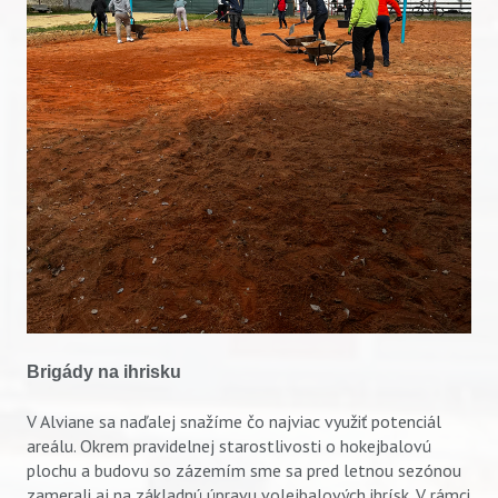
Brigády na ihrisku
V Alviane sa naďalej snažíme čo najviac využiť potenciál
areálu. Okrem pravidelnej starostlivosti o hokejbalovú
plochu a budovu so zázemím sme sa pred letnou sezónou
zamerali aj na základnú úpravu volejbalových ihrísk. V rámci