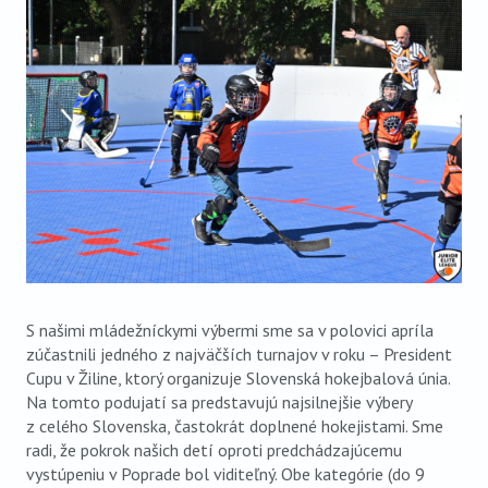
VIDEO
AUDIO
ARCHÍV VYDANÍ
S našimi mládežníckymi výbermi sme sa v polovici apríla
zúčastnili jedného z najväčších turnajov v roku – President
Cupu v Žiline, ktorý organizuje Slovenská hokejbalová únia.
Na tomto podujatí sa predstavujú najsilnejšie výbery
z celého Slovenska, častokrát doplnené hokejistami. Sme
radi, že pokrok našich detí oproti predchádzajúcemu
vystúpeniu v Poprade bol viditeľný. Obe kategórie (do 9