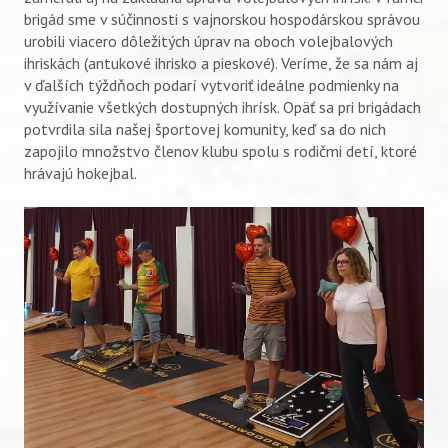
brigád sme v súčinnosti s vajnorskou hospodárskou správou
urobili viacero dôležitých úprav na oboch volejbalových
ihriskách (antukové ihrisko a pieskové). Veríme, že sa nám aj
v ďalších týždňoch podarí vytvoriť ideálne podmienky na
využívanie všetkých dostupných ihrísk. Opäť sa pri brigádach
potvrdila sila našej športovej komunity, keď sa do nich
zapojilo množstvo členov klubu spolu s rodičmi detí, ktoré
hrávajú hokejbal.