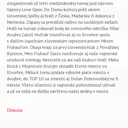
zorganizovali už tretí medzinárodný turnaj pod názvom
Vajnory Love Open. Do Domu kultúry prišli okrem
slovenskej špičky aj hráči z Česka, Maďarska či dokonca z
Nemecka. Zápasy sa prenášali naživo na sociálnych sieťach.
Hráči na turnaji získavali body do svetového rebríčka. Víťaz
dvojhry Ľuboš Hošták triumfoval aj vo štvorhre spolu
s ďalším úspešným slovenským reprezentantom Mirom
Fruhaufom. Obaja hrajú za prvý slovenský klub z Považskej
Bystrice, Miro Fruhauf často navštevuje aj naše vajnorské
utorkové tréningy. Nestratili sa ani naši kluboví hráči. Mirka
Krutá s Mojmírom Krutým obsadili štvrté miesto vo
štvorhre, Mirka k tomu pridala výborné piate miesto v
dvojhre, do TOP 10 sa zmestil aj Dušan Dobrovodský na 9.
mieste. Všetci účastníci si vajnorskú pohostinnosť užívali
a už sa tešia na ďalšiu návštevu našej dediny v meste.
Diskusia