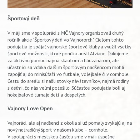
Športový deň
V máji sme v spolupráci s MČ Vajnory organizovali druhý
ročník akcie "Športový deň vo Vajnororch". Cieľom tohto
podujatia je spájať vajnorské športové kluby a využiť všetky
Vyhľadávanie
športové možnosti, ktoré ponúka areál Alviano. Ďakujeme
za aktívnu pomoc najmä skautom a hádzanárom, ale
účastníci sa vďaka ďalším športovým nadšencom mohli
zapojiť aj do minisúťaží vo futbale, volejbale či v cornhole.
Cestu do areálu si našli stovky návštevníkov, najmä rodiny
s deťmi, čo nás veľmi potešilo. Súčasťou podujatia boli aj
hokejbalové turnaje detí a dospelých.
Vajnory Love Open
Vajnoráci, ale aj nadšenci z okolia si už pomaly zvykajú aj na
nový netradičný šport v našom klube – cornhole.
V spolupráci s mestskou časťou sme v máji úspešne