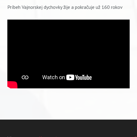
Príbeh Vajnorskej dychovky žije a pokračuje už 160 rokov