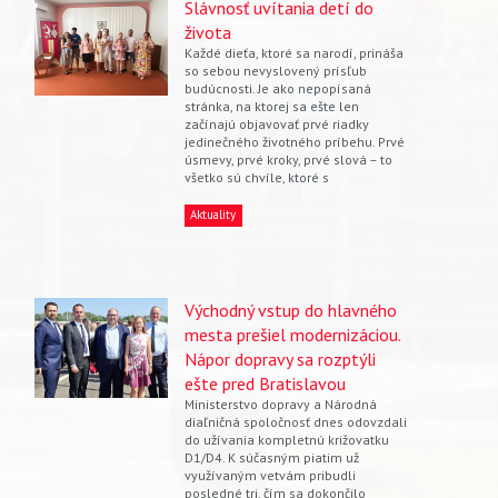
Slávnosť uvítania detí do
života
Každé dieťa, ktoré sa narodí, prináša
so sebou nevyslovený prísľub
budúcnosti. Je ako nepopísaná
stránka, na ktorej sa ešte len
začínajú objavovať prvé riadky
jedinečného životného príbehu. Prvé
úsmevy, prvé kroky, prvé slová – to
všetko sú chvíle, ktoré s
Aktuality
Východný vstup do hlavného
mesta prešiel modernizáciou.
Nápor dopravy sa rozptýli
ešte pred Bratislavou
Ministerstvo dopravy a Národná
diaľničná spoločnosť dnes odovzdali
do užívania kompletnú križovatku
D1/D4. K súčasným piatim už
využívaným vetvám pribudli
posledné tri, čím sa dokončilo