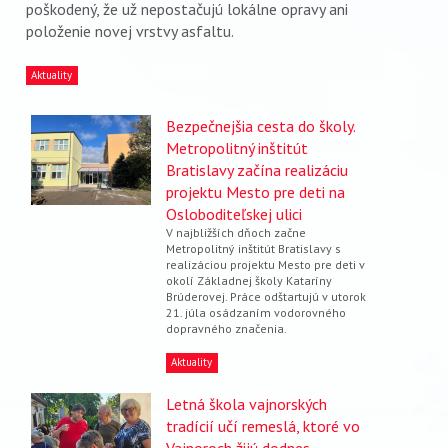
poškodený, že už nepostačujú lokálne opravy ani
položenie novej vrstvy asfaltu.
Aktuality
Bezpečnejšia cesta do školy.
Metropolitný inštitút
Bratislavy začína realizáciu
projektu Mesto pre deti na
Osloboditeľskej ulici
V najbližších dňoch začne
Metropolitný inštitút Bratislavy s
realizáciou projektu Mesto pre deti v
okolí Základnej školy Kataríny
Brúderovej. Práce odštartujú v utorok
21. júla osádzaním vodorovného
dopravného značenia.
Aktuality
Letná škola vajnorských
tradícií učí remeslá, ktoré vo
Vajnoroch žijú dodnes