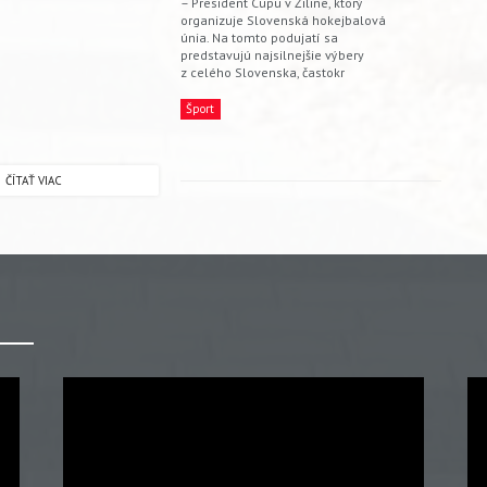
– President Cupu v Žiline, ktorý
organizuje Slovenská hokejbalová
únia. Na tomto podujatí sa
predstavujú najsilnejšie výbery
z celého Slovenska, častokr
Šport
ČÍTAŤ VIAC