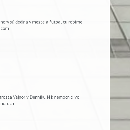
jnory sú dedina v meste a futbal tu robíme
dcom
arosta Vajnor v Denníku N k nemocnici vo
jnoroch