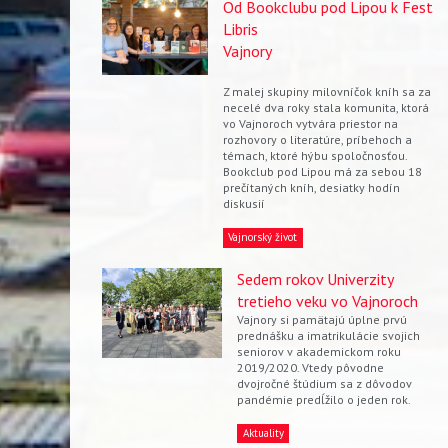
Od Bookclubu pod Lipou k Fest
Libris
Vajnory
Z malej skupiny milovníčok kníh sa za
necelé dva roky stala komunita, ktorá
vo Vajnoroch vytvára priestor na
rozhovory o literatúre, príbehoch a
témach, ktoré hýbu spoločnosťou.
Bookclub pod Lipou má za sebou 18
prečítaných kníh, desiatky hodín
diskusií
Vajnorský život
Sedem rokov Univerzity
tretieho veku vo Vajnoroch
Vajnory si pamätajú úplne prvú
prednášku a imatrikulácie svojich
seniorov v akademickom roku
2019/2020. Vtedy pôvodne
dvojročné štúdium sa z dôvodov
pandémie predĺžilo o jeden rok.
Aktuality