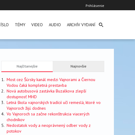
User
Prihlásenie
account
menu
ÍSLO
TÉMY
VIDEO
AUDIO
ARCHÍV VYDANÍ
Najčítanejšie
Najnovšie
Most cez Šúrsky kanál medzi Vajnorami a Čiernou
Vodou čaká kompletná prestavba
Nová autobusová zastávka Buzalkova zlepší
dostupnosť MHD
Letná škola vajnorských tradícií učí remeslá, ktoré vo
Vajnoroch žijú dodnes
Vo Vajnoroch sa začne rekonštrukcia viacerých
chodníkov
Nedostatok vody a neoprávnený odber vody z
potokov