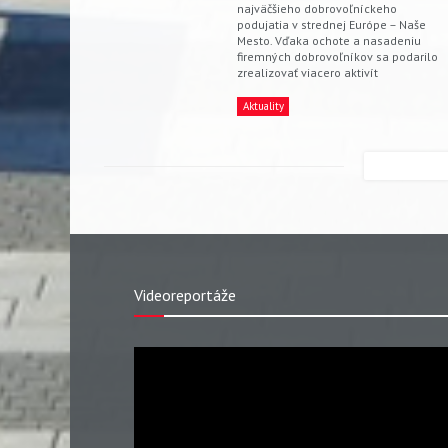
najväčšieho dobrovoľníckeho
podujatia v strednej Európe – Naše
Mesto. Vďaka ochote a nasadeniu
firemných dobrovoľníkov sa podarilo
zrealizovať viacero aktivít
Aktuality
Videoreportáže