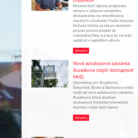
Mestská časť Vajnory podpísala
zmluvu s víťazom verejného
obstarávania na rekonštrukciu
viacerých chodníkov. Podľa starostu
Michala Vlčeka sa tak po ukončení
príprav posúva projekt do
realizačnej fázy a práce by sa mali
začať už v najbližších dňoch.
Aktuality
Nová autobusová zastávka
Buzalkova zlepší dostupnosť
MHD
Obyvatelia ulíc Buzalkova,
Šinkovské, Široká a Šáchorova môžu
využívať novú autobusovú zastávku
Buzalkova, ktorá zlepšuje
dostupnosť mestskej hromadnej
dopravy v tejto časti Vajnor.
Aktuality