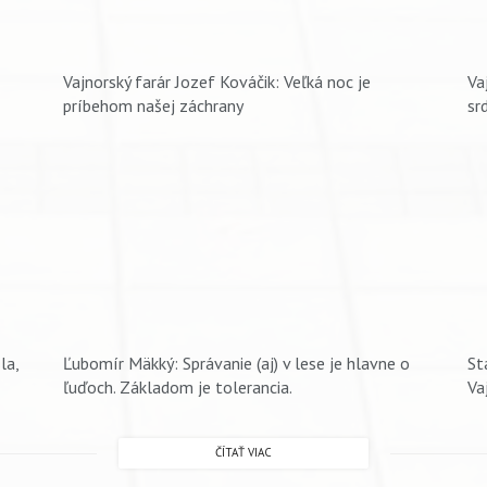
Vajnorský farár Jozef Kováčik: Veľká noc je
Va
príbehom našej záchrany
sr
la,
Ľubomír Mäkký: Správanie (aj) v lese je hlavne o
St
ľuďoch. Základom je tolerancia.
Va
ČÍTAŤ VIAC