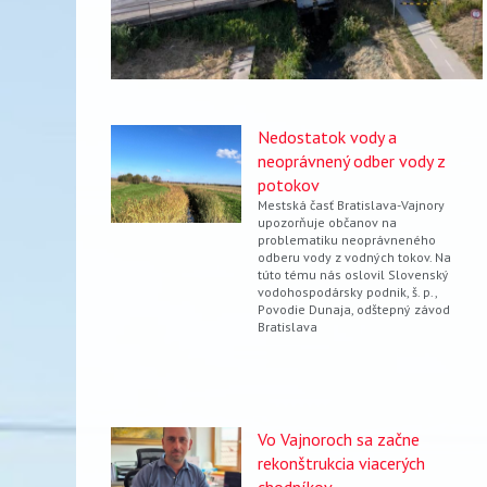
Nedostatok vody a
neoprávnený odber vody z
potokov
Mestská časť Bratislava-Vajnory
upozorňuje občanov na
problematiku neoprávneného
odberu vody z vodných tokov. Na
túto tému nás oslovil Slovenský
vodohospodársky podnik, š. p.,
Povodie Dunaja, odštepný závod
Bratislava
Vo Vajnoroch sa začne
rekonštrukcia viacerých
chodníkov