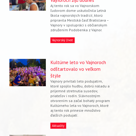
Aj tento rok sa vo Vajnorskom
ľudovom dome uskutočnila Letná
škola vajnorských tradícií, ktorú
pripravila Mestská časť Bratislava –
Vajnory v spolupráci s občianskym
združením Podobenka z Vajnor.
Vajnorský život
Kultúrne leto vo Vajnoroch
odštartovalo vo veľkom
štýle
Vajnory privítali leto podujatím,
ktoré spojilo hudbu, dobrú náladu a
príjemné stretnutia susedov,
priateľov i rodín. Slávnostným
otvorením sa začal bohatý program
Kultúrneho leta vo Vajnoroch, ktoré
aj tento rok prinesie množstvo
ďalších podujatí.
Aktuality