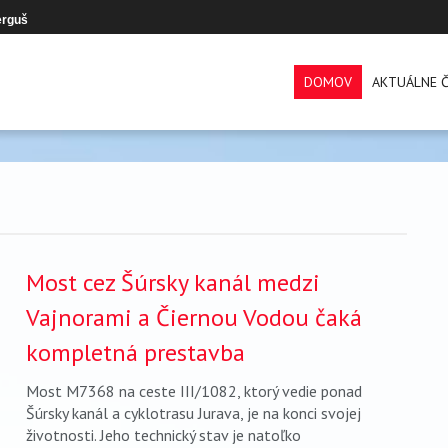
erguš
DOMOV
AKTUÁLNE Č
Most cez Šúrsky kanál medzi
Vajnorami a Čiernou Vodou čaká
kompletná prestavba
Most M7368 na ceste III/1082, ktorý vedie ponad
Šúrsky kanál a cyklotrasu Jurava, je na konci svojej
životnosti. Jeho technický stav je natoľko