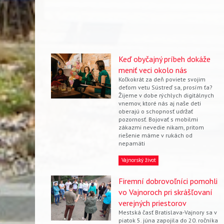
Keď obyčajný príbeh dokáže
meniť veci okolo nás
Koľkokrát za deň poviete svojim
deťom vetu Sústreď sa, prosím ťa?
Žijeme v dobe rýchlych digitálnych
vnemov, ktoré nás aj naše deti
oberajú o schopnosť udržať
pozornosť. Bojovať s mobilmi
zákazmi nevedie nikam, pritom
riešenie máme v rukách od
nepamäti
Vajnorský život
Firemní dobrovoľníci pomohli
vo Vajnoroch pri skrášľovaní
Vyhľadávanie
verejných priestorov
Mestská časť Bratislava-Vajnory sa v
piatok 5. júna zapojila do 20. ročníka