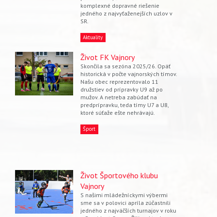
komplexné dopravné riešenie
jedného z najvyťaženejších uzlov v
SR.
Aktuality
Život FK Vajnory
Skončila sa sezóna 2025/26. Opäť
historická v počte vajnorských tímov.
Našu obec reprezentovalo 11
družstiev od prípravky U9 až po
mužov. A netreba zabúdať na
predprípravku, teda tímy U7 a U8,
ktoré súťaže ešte nehrávajú.
Šport
Život Športového klubu
Vajnory
S našimi mládežníckymi výbermi
sme sa v polovici apríla zúčastnili
jedného z najväčších turnajov v roku