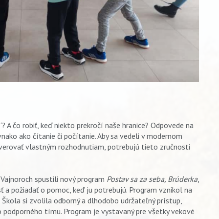
? A čo robiť, keď niekto prekročí naše hranice? Odpovede na
vnako ako čítanie či počítanie. Aby sa vedeli v modernom
verovať vlastným rozhodnutiam, potrebujú tieto zručnosti
 Vajnoroch spustili nový program
Postav sa za seba, Brúderka
,
jsť a požiadať o pomoc, keď ju potrebujú. Program vznikol na
. Škola si zvolila odborný a dlhodobo udržateľný prístup,
o podporného tímu. Program je vystavaný pre všetky vekové