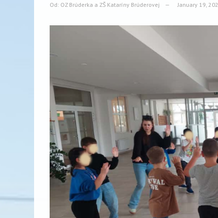
Od:
OZ Brúderka a ZŠ Kataríny Brúderovej
January 19, 20