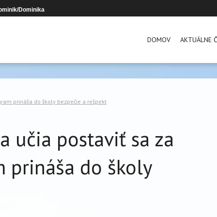
ominik/Dominika
DOMOV
AKTUÁLNE Č
ogram prináša do školy bezpečie a rešpekt
a učia postaviť sa za
m prináša do školy