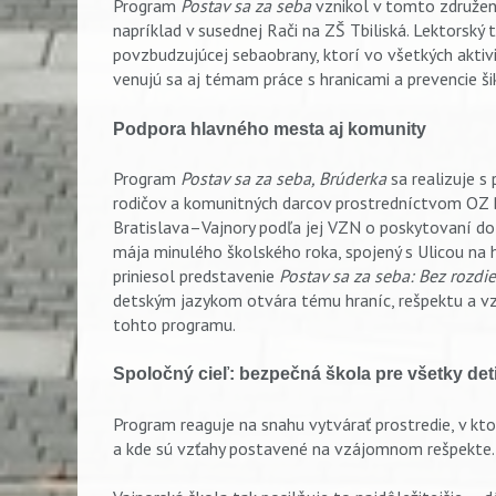
Program
Postav sa za seba
vznikol v tomto združení
napríklad v susednej Rači na ZŠ Tbiliská. Lektorský 
povzbudzujúcej sebaobrany, ktorí vo všetkých aktivit
venujú sa aj témam práce s hranicami a prevencie ši
Podpora hlavného mesta a
Program
Postav sa za seba, Brúderka
sa realizuje s
rodičov a komunitných darcov prostredníctvom OZ B
Bratislava–Vajnory podľa jej VZN o poskytovaní dot
mája minulého školského roka, spojený s Ulicou na h
priniesol predstavenie
Postav sa za seba: Bez rozd
detským jazykom otvára tému hraníc, rešpektu a vz
tohto programu.
Spoločný cieľ: bezpečná škola pre všetky det
Program reaguje na snahu vytvárať prostredie, v ktor
a kde sú vzťahy postavené na vzájomnom rešpekte.