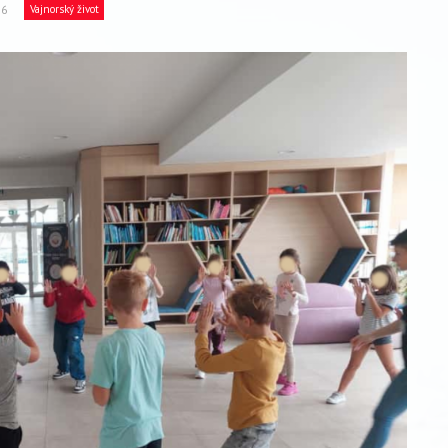
26
Vajnorský život