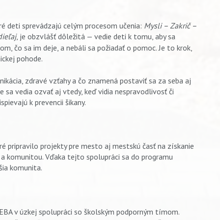
ré deti sprevádzajú celým procesom učenia:
Mysli – Zakrič –
ieľaj
, je obzvlášť dôležitá — vedie deti k tomu, aby sa
m, čo sa im deje, a nebáli sa požiadať o pomoc. Je to krok,
hickej pohode.
nikácia, zdravé vzťahy a čo znamená postaviť sa za seba aj
e sa vedia ozvať aj vtedy, keď vidia nespravodlivosť či
spievajú k prevencii šikany.
é pripravilo projekty pre mesto aj mestskú časť na získanie
i a komunitou. Vďaka tejto spolupráci sa do programu
ršia komunita.
EBA v úzkej spolupráci so školským podporným tímom.