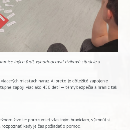
ranice iných ľudí, vyhodnocovať rizikové situácie a
na viacerých miestach naraz. Aj preto je dôležité zapojenie
tupne zapojí viac ako 450 detí — témy bezpečia a hraníc tak
ežnom živote: porozumieť vlastným hraniciam, všimnúť si
nflikte a rozpoznať, kedy je čas požiadať o pomoc.