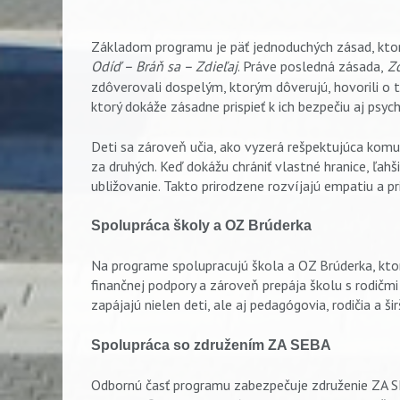
Základom programu je päť jednoduchých zásad, kto
Odíď – Bráň sa – Zdieľaj
. Práve posledná zásada,
Zd
zdôverovali dospelým, ktorým dôverujú, hovorili o to
ktorý dokáže zásadne prispieť k ich bezpečiu aj psyc
Deti sa zároveň učia, ako vyzerá rešpektujúca komu
za druhých. Keď dokážu chrániť vlastné hranice, ľahši
ubližovanie. Takto prirodzene rozvíjajú empatiu a pri
Spolupráca školy a OZ Brúderka
Na programe spolupracujú škola a OZ Brúderka, ktor
finančnej podpory a zároveň prepája školu s rodičm
zapájajú nielen deti, ale aj pedagógovia, rodičia a ši
Spolupráca so združením ZA SEBA
Odbornú časť programu zabezpečuje združenie ZA S