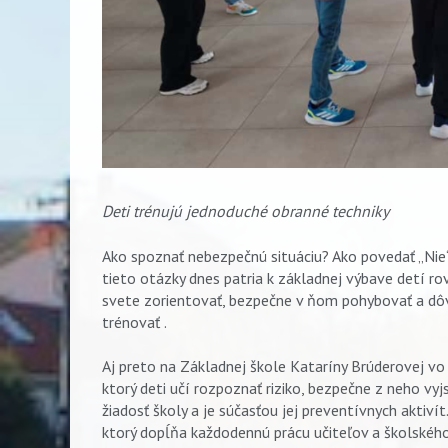
Deti trénujú jednoduché obranné techniky
Ako spoznať nebezpečnú situáciu? Ako povedať „Nie“
tieto otázky dnes patria k základnej výbave detí ro
svete zorientovať, bezpečne v ňom pohybovať a dô
trénovať .
Aj preto na Základnej škole Kataríny Brúderovej vo
ktorý deti učí rozpoznať riziko, bezpečne z neho vy
žiadosť školy a je súčasťou jej preventívnych aktivít
ktorý dopĺňa každodennú prácu učiteľov a školskéh