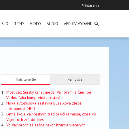
User
Prihlásenie
account
menu
ÍSLO
TÉMY
VIDEO
AUDIO
ARCHÍV VYDANÍ
Najčítanejšie
Najnovšie
Most cez Šúrsky kanál medzi Vajnorami a Čiernou
Vodou čaká kompletná prestavba
Nová autobusová zastávka Buzalkova zlepší
dostupnosť MHD
Letná škola vajnorských tradícií učí remeslá, ktoré vo
Vajnoroch žijú dodnes
Vo Vajnoroch sa začne rekonštrukcia viacerých