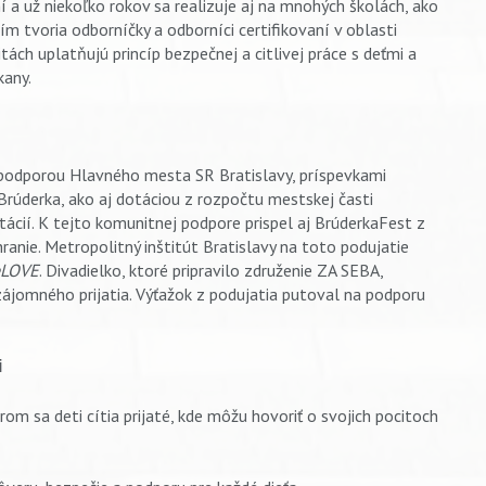
 a už niekoľko rokov sa realizuje aj na mnohých školách, ako
tím tvoria odborníčky a odborníci certifikovaní v oblasti
ách uplatňujú princíp bezpečnej a citlivej práce s deťmi a
kany.
j komunity
 podporou Hlavného mesta SR Bratislavy, príspevkami
rúderka, ako aj dotáciou z rozpočtu mestskej časti
ácií. K tejto komunitnej podpore prispel aj BrúderkaFest z
ranie. Metropolitný inštitút Bratislavy na toto podujatie
ieLOVE
. Divadielko, ktoré pripravilo združenie ZA SEBA,
ájomného prijatia. Výťažok z podujatia putoval na podporu
i
om sa deti cítia prijaté, kde môžu hovoriť o svojich pocitoch