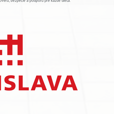
ôveru, bezpečie a podporu pre každé dieťa.