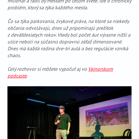
milionár a radil by mestám po celom svete. Ide o chronický
problém, ktorý sa týka každého mesta.
Čo sa týka parkovania, zvykové práva, na ktoré sa niekedy
občania odvolávajú, dnes už pripomínajú prežitok
z deväťdesiatych rokov. Vtedy bol počet áut výrazne nižší a
ulice neboli na súčasnú dopravnú záťaž dimenzované.
Dnes má každá rodina dve-tri autá a bez regulácie vzniká
chaos.
Celý rozhovor si môžete vypočuť aj vo
Vajnorskom
podcaste
.