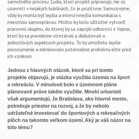
samotného procesu. Ľudia, ktorí projekt pripravujú, nie sú
uzavretí v nejakých bublinách, čo je pozitívne. Samozrejme,
vždy by mohla byť lepšia a intenzívnejšia komunikácia s
miestnou samosprávou. Možno by bolo užitočné vytvoriť
pracovnú skupinu, do ktorej by sa zapojili odborníci z Vajnor,
ktorí by sa pravidelne stretávali a diskutovali o
jednotlivých aspektoch projektu. To by umožnilo lepšie
porozumenie a eliminovalo potenciálne problémy ešte pred
ich vznikom.
Jednou z hlavných otázok, ktoré sa pri tomto
projekte objavujú, je otázka využitia územia na šport
a rekreáciu. V minulosti bolo v územnom pláne
plánované práve takéto využitie. Mnohí urbanisti
však argumentujú, že Bratislava, ako hlavné mesto,
potrebuje priestor na rozvoj, a že by nebolo
udržateľné investovať do športových a rekreačných
plôch na takomto veľkom území. Aký je váš názor na
túto tému?