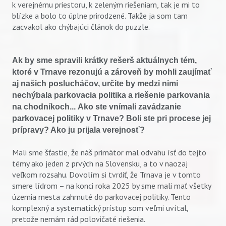
k verejnému priestoru, k zeleným riešeniam, tak je mi to
blízke a bolo to úplne prirodzené. Takže ja som tam
zacvakol ako chýbajúci článok do puzzle.
Ak by sme spravili krátky rešerš aktuálnych tém,
ktoré v Trnave rezonujú a zároveň by mohli zaujímať
aj našich poslucháčov, určite by medzi nimi
nechýbala parkovacia politika a riešenie parkovania
na chodníkoch...
Ako ste vnímali zavádzanie
parkovacej politiky v Trnave? Boli ste pri procese jej
prípravy? Ako ju prijala verejnosť?
Mali sme šťastie, že náš primátor mal odvahu ísť do tejto
témy ako jeden z prvých na Slovensku, a to v naozaj
veľkom rozsahu. Dovolím si tvrdiť, že Trnava je v tomto
smere lídrom – na konci roka 2025 by sme mali mať všetky
územia mesta zahrnuté do parkovacej politiky. Tento
komplexný a systematický prístup som veľmi uvítal,
pretože nemám rád polovičaté riešenia.