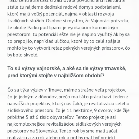
stále tu nájdeme dedinské radové domy s podbrániami,
ktoré majú veľký potenciál, najmä v oblasti rozvoja
tradičných služieb. Osobne si myslím, že Vajnoráci potvrdia,
že okolie Parku pod lipami je vynikajúcim komunitným
priestorom, tu potenciál ešte nie je naplno využitý. Ak by sa
to prepojilo, napríklad uličkou, ktoré by to celé spájala,
mohlo by to vytvoriť reťaz pekných verejných priestorov, čo
by bolo skvelé.
To sú výzvy vajnorské, a aké sa tie výzvy trnavské,
pred ktorými stojíte v najbližšom období?
Čo sa týka výziev v Trnave, máme strašne veľa projektov,
čo je jedným z dôvodov, prečo ma táto práca baví. Jeden z
najväčších projektov, ktorý nás čaká, je revitalizácia celého
sídliskového priestoru, čo je 11 hektárov, 9 dvorov, kde žije
približne 5 až 6 tisíc obyvateľov. Tento projekt je asi
najkomplexnejšou revitalizáciou sídliskových verejných
priestorov na Slovensku. Tento rok by sme mali začať
realizáciu a za rok alebo rok a pol by mal byť projekt