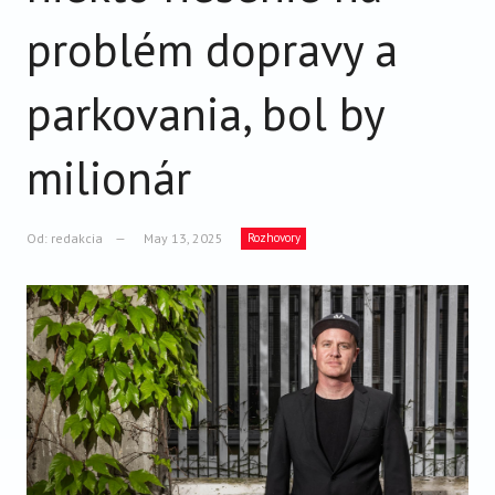
VIDEO
problém dopravy a
AUDIO
ARCHÍV VYDANÍ
parkovania, bol by
milionár
Od:
redakcia
May 13, 2025
Rozhovory