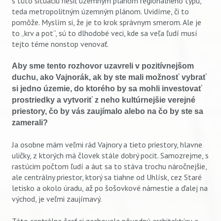
s túto situáciu riešiť územným plánom regionálneho typu,
teda metropolitným územným plánom. Uvidíme, či to
pomôže. Myslím si, že je to krok správnym smerom. Ale je
to „krv a pot“, sú to dlhodobé veci, kde sa veľa ľudí musí
tejto téme nonstop venovať.
Aby sme tento rozhovor uzavreli v pozitívnejšom
duchu, ako Vajnorák, ak by ste mali možnosť vybrať
si jedno územie, do ktorého by sa mohli investovať
prostriedky a vytvoriť z neho kultúrnejšie verejné
priestory, čo by vás zaujímalo alebo na čo by ste sa
zamerali?
Ja osobne mám veľmi rád Vajnory a tieto priestory, hlavne
uličky, z ktorých má človek stále dobrý pocit. Samozrejme, s
rastúcim počtom ľudí a áut sa to stáva trochu náročnejšie,
ale centrálny priestor, ktorý sa tiahne od Uhlísk, cez Staré
letisko a okolo úradu, až po šošovkové námestie a ďalej na
východ, je veľmi zaujímavý.
Táto centrálna časť si zachovala pôvodnú architektúru a