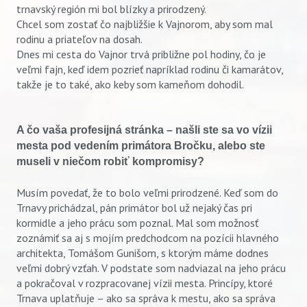
trnavský región mi bol blízky a prirodzený.
Chcel som zostať čo najbližšie k Vajnorom, aby som mal
rodinu a priateľov na dosah.
Dnes mi cesta do Vajnor trvá približne pol hodiny, čo je
veľmi fajn, keď idem pozrieť napríklad rodinu či kamarátov,
takže je to také, ako keby som kameňom dohodil.
A čo vaša profesijná stránka – našli ste sa vo vízii
mesta pod vedením primátora Bročku, alebo ste
museli v niečom robiť kompromisy?
Musím povedať, že to bolo veľmi prirodzené. Keď som do
Trnavy prichádzal, pán primátor bol už nejaký čas pri
kormidle a jeho prácu som poznal. Mal som možnosť
zoznámiť sa aj s mojím predchodcom na pozícii hlavného
architekta, Tomášom Gunišom, s ktorým máme dodnes
veľmi dobrý vzťah. V podstate som nadviazal na jeho prácu
a pokračoval v rozpracovanej vízii mesta. Princípy, ktoré
Trnava uplatňuje – ako sa správa k mestu, ako sa správa