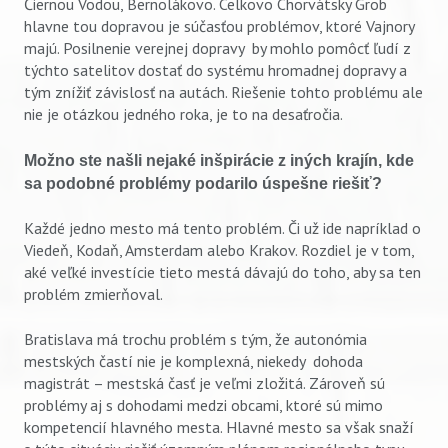
Čiernou Vodou, Bernolákovo. Celkovo Chorvátsky Grob
hlavne tou dopravou je súčasťou problémov, ktoré Vajnory
majú. Posilnenie verejnej dopravy by mohlo pomôcť ľudí z
týchto satelitov dostať do systému hromadnej dopravy a
tým znížiť závislosť na autách. Riešenie tohto problému ale
nie je otázkou jedného roka, je to na desaťročia.
Možno ste našli nejaké inšpirácie z iných krajín, kde
sa podobné problémy podarilo úspešne riešiť?
Každé jedno mesto má tento problém. Či už ide napríklad o
Viedeň, Kodaň, Amsterdam alebo Krakov. Rozdiel je v tom,
aké veľké investície tieto mestá dávajú do toho, aby sa ten
problém zmierňoval.
Bratislava má trochu problém s tým, že autonómia
mestských častí nie je komplexná, niekedy dohoda
magistrát – mestská časť je veľmi zložitá. Zároveň sú
problémy aj s dohodami medzi obcami, ktoré sú mimo
kompetencií hlavného mesta. Hlavné mesto sa však snaží