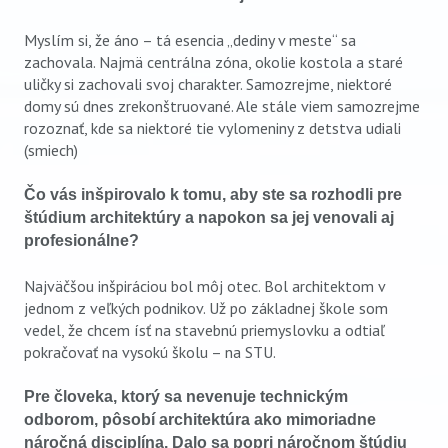
Myslím si, že áno – tá esencia „dediny v meste“ sa
zachovala. Najmä centrálna zóna, okolie kostola a staré
uličky si zachovali svoj charakter. Samozrejme, niektoré
domy sú dnes zrekonštruované. Ale stále viem samozrejme
rozoznať, kde sa niektoré tie vylomeniny z detstva udiali
(smiech)
Čo vás inšpirovalo k tomu, aby ste sa rozhodli pre
štúdium architektúry a napokon sa jej venovali aj
profesionálne?
Najväčšou inšpiráciou bol môj otec. Bol architektom v
jednom z veľkých podnikov. Už po základnej škole som
vedel, že chcem ísť na stavebnú priemyslovku a odtiaľ
pokračovať na vysokú školu – na STU.
Pre človeka, ktorý sa nevenuje technickým
odborom, pôsobí architektúra ako mimoriadne
náročná disciplína. Dalo sa popri náročnom štúdiu