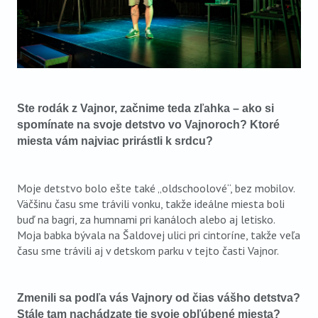
Ste rodák z Vajnor, začnime teda zľahka – ako si
spomínate na svoje detstvo vo Vajnoroch? Ktoré
miesta vám najviac prirástli k srdcu?
Moje detstvo bolo ešte také „oldschoolové“, bez mobilov.
Väčšinu času sme trávili vonku, takže ideálne miesta boli
buď na bagri, za humnami pri kanáloch alebo aj letisko.
Moja babka bývala na Šaldovej ulici pri cintoríne, takže veľa
času sme trávili aj v detskom parku v tejto časti Vajnor.
Zmenili sa podľa vás Vajnory od čias vášho detstva?
Stále tam nachádzate tie svoje obľúbené miesta?