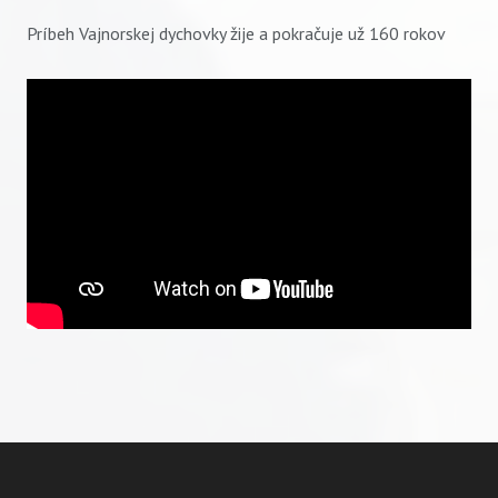
Príbeh Vajnorskej dychovky žije a pokračuje už 160 rokov