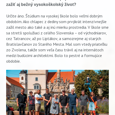
zažiť aj bežný vysokoškolský život?
Určite áno. Štúdium na vysokej škole bolo veľmi dobrým
obdobím. Ako chlapec z dediny som prvýkrát intenzívnejšie
zažil mesto ako také a aj inú mierku prostredia. V škole sme
sa stretli spolužiaci z celého Slovenska – od východniarov,
cez Tatrancov, až po Liptákov, a samozrejme aj starých
Bratislavčanov zo Starého Mesta. Mal som vtedy priateľku
zo Zvolena, takže som veľa času trávil aj na internátoch
medzi budúcimi architektmi. Bolo to pestré a formujúce
obdobie.