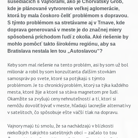
susediacich s Vajnorami, ako je Chorvátsky Grob,
kde je plánované vytvorenie veľkej aglomerácie,
ktorá by mala čoskoro čeliť problémom s dopravou.
S týmto problémom sa stretávame aj v Trnave, kde
doprava generovaná v meste je do značnej miery
spôsobená príchodom ľudí z okolia. Aké riešenie by
mohlo pomôcť takto širokému regiónu, aby sa
Bratislava nestala len tou „Autoslavou“?
Keby som mal riešenie na tento problém, asi by som už bol
milionár a robil by som konzultanta ďalším stovkám
samospráv po svete, ktoré sa potýkajú s týmto
problémom. Je to chronický problém, ktorý sa týka každého
mesta, ktoré žije a ktoré sa stáva magnetom pre ľudí.
Okamžite sa zvyšujú ceny nehnuteľností a tí, ktorí si
nemôžu dovoliť bývať v meste, hľadajú lacnejšie alternatívy
v satelitoch, čo spôsobuje ešte väčší tlak na dopravu.
Vajnory majú tú smolu, že sa nachádzajú v blízkosti
niekoľkých takýchto satelitných obcí – začalo to tou