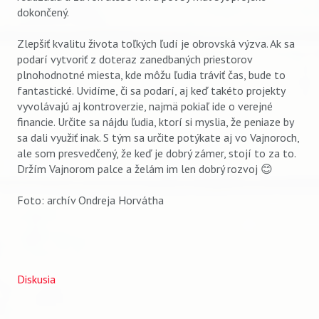
dokončený.
Zlepšiť kvalitu života toľkých ľudí je obrovská výzva. Ak sa
podarí vytvoriť z doteraz zanedbaných priestorov
plnohodnotné miesta, kde môžu ľudia tráviť čas, bude to
fantastické. Uvidíme, či sa podarí, aj keď takéto projekty
vyvolávajú aj kontroverzie, najmä pokiaľ ide o verejné
financie. Určite sa nájdu ľudia, ktorí si myslia, že peniaze by
sa dali využiť inak. S tým sa určite potýkate aj vo Vajnoroch,
ale som presvedčený, že keď je dobrý zámer, stojí to za to.
Držím Vajnorom palce a želám im len dobrý rozvoj 😊
Foto: archív Ondreja Horvátha
Diskusia