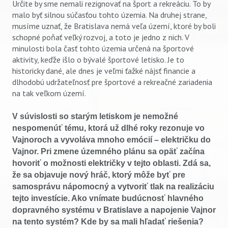
Určite by sme nemali rezignovať na šport a rekreáciu. To by
malo byť silnou súčasťou tohto územia. Na druhej strane,
musíme uznať, že Bratislava nemá veľa území, ktoré by boli
schopné poňať veľký rozvoj, a toto je jedno z nich. V
minulosti bola časť tohto územia určená na športové
aktivity, keďže išlo o bývalé športové letisko. Je to
historicky dané, ale dnes je veľmi ťažké nájsť financie a
dlhodobú udržateľnosť pre športové a rekreačné zariadenia
na tak veľkom území.
V súvislosti so starým letiskom je nemožné
nespomenúť tému, ktorá už dlhé roky rezonuje vo
Vajnoroch a vyvoláva mnoho emócií – električku do
Vajnor. Pri zmene územného plánu sa opäť začína
hovoriť o možnosti električky v tejto oblasti. Zdá sa,
že sa objavuje nový hráč, ktorý môže byť pre
samosprávu nápomocný a vytvoriť tlak na realizáciu
tejto investície. Ako vnímate budúcnosť hlavného
dopravného systému v Bratislave a napojenie Vajnor
na tento systém? Kde by sa mali hľadať riešenia?