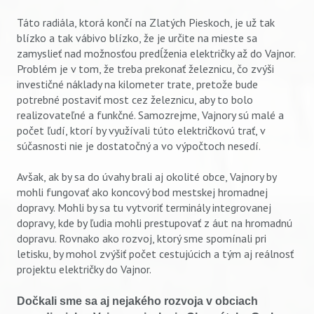
Táto radiála, ktorá končí na Zlatých Pieskoch, je už tak
blízko a tak vábivo blízko, že je určite na mieste sa
zamyslieť nad možnosťou predĺženia električky až do Vajnor.
Problém je v tom, že treba prekonať železnicu, čo zvýši
investičné náklady na kilometer trate, pretože bude
potrebné postaviť most cez železnicu, aby to bolo
realizovateľné a funkčné. Samozrejme, Vajnory sú malé a
počet ľudí, ktorí by využívali túto električkovú trať, v
súčasnosti nie je dostatočný a vo výpočtoch nesedí.
Avšak, ak by sa do úvahy brali aj okolité obce, Vajnory by
mohli fungovať ako koncový bod mestskej hromadnej
dopravy. Mohli by sa tu vytvoriť terminály integrovanej
dopravy, kde by ľudia mohli prestupovať z áut na hromadnú
dopravu. Rovnako ako rozvoj, ktorý sme spomínali pri
letisku, by mohol zvýšiť počet cestujúcich a tým aj reálnosť
projektu električky do Vajnor.
Dočkali sme sa aj nejakého rozvoja v obciach