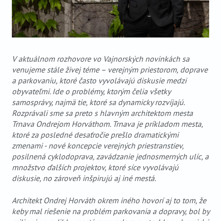
V aktuálnom rozhovore vo Vajnorských novinkách sa
venujeme stále živej téme – verejným priestorom, doprave
a parkovaniu, ktoré často vyvolávajú diskusie medzi
obyvateľmi. Ide o problémy, ktorým čelia všetky
samosprávy, najmä tie, ktoré sa dynamicky rozvíjajú.
Rozprávali sme sa preto s hlavným architektom mesta
Trnava Ondrejom Horváthom. Trnava je príkladom mesta,
ktoré za posledné desaťročie prešlo dramatickými
zmenami - nové koncepcie verejných priestranstiev,
posilnená cyklodoprava, zavádzanie jednosmerných ulíc, a
množstvo ďalších projektov, ktoré síce vyvolávajú
diskusie, no zároveň inšpirujú aj iné mestá.
Architekt Ondrej Horváth okrem iného hovorí aj to tom, že
keby mal riešenie na problém parkovania a dopravy, bol by