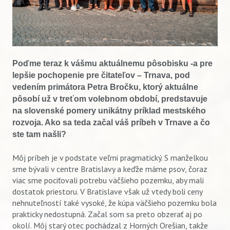
Poďme teraz k vášmu aktuálnemu pôsobisku -a pre
lepšie pochopenie pre čitateľov – Trnava, pod
vedením primátora Petra Bročku, ktorý aktuálne
pôsobí už v treťom volebnom období, predstavuje
na slovenské pomery unikátny príklad mestského
rozvoja. Ako sa teda začal váš príbeh v Trnave a čo
ste tam našli?
Môj príbeh je v podstate veľmi pragmatický. S manželkou
sme bývali v centre Bratislavy a keďže máme psov, čoraz
viac sme pociťovali potrebu väčšieho pozemku, aby mali
dostatok priestoru. V Bratislave však už vtedy boli ceny
nehnuteľností také vysoké, že kúpa väčšieho pozemku bola
prakticky nedostupná. Začal som sa preto obzerať aj po
okolí. Môj starý otec pochádzal z Horných Orešian, takže