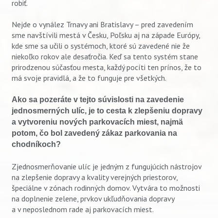
robiť.
Nejde o vynález Trnavy ani Bratislavy – pred zavedením
sme navštívili mestá v Česku, Poľsku aj na západe Európy,
kde sme sa učili o systémoch, ktoré sú zavedené nie že
niekoľko rokov ale desaťročia. Keď sa tento systém stane
prirodzenou súčasťou mesta, každý pocíti ten prínos, že to
má svoje pravidlá, a že to funguje pre všetkých.
Ako sa pozeráte v tejto súvislosti na zavedenie
jednosmerných ulíc, je to cesta k zlepšeniu dopravy
a vytvoreniu nových parkovacích miest, najmä
potom, čo bol zavedený zákaz parkovania na
chodníkoch?
Zjednosmerňovanie ulíc je jedným z fungujúcich nástrojov
na zlepšenie dopravy a kvality verejných priestorov,
špeciálne v zónach rodinných domov. Vytvára to možnosti
na doplnenie zelene, prvkov ukľudňovania dopravy
a v neposlednom rade aj parkovacích miest.