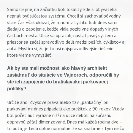
Samozrejme, na začiatku boli lokality, kde si obyvatelia
nepriali byť súčasťou systému. Chceli si zachovať pôvodný
stav. Čas však ukázal, že mnohí z týchto ľudí dnes sami
žiadajú o zapojenie, keďže vidia pozitívne dopady v iných
častiach mesta. Ulice sa upratali, nastal jasný systém a
priestor sa začal spravodlivo deliť medzi peších, cyklistov aj
autá. Myslím si, že je to asi najspravodlivejšie riešenie,
ktoré vieme vymyslieť.
Ak by ste mali možnosť ako hlavný architekt
zasiahnuť do situácie vo Vajnoroch, odporučili by
ste ich zapojenie do bratislavskej parkovacej
politiky?
Určite áno. Zvykové práva alebo tzv. „pankáčiny“ pri
parkovaní mi dnes pripadajú ako prežitok z 90. rokov. Vtedy
bol počet áut výrazne nižší a ulice neboli na súčasnú
dopravnú záťaž dimenzované. Dnes má každá rodina dve –
tri autá, je teda úplne normálne, že sa snažíme s tým niečo