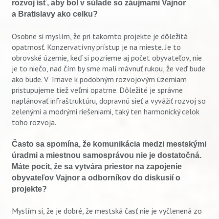
rozvoj ísť, aby bol v súlade so záujmami Vajnor
a Bratislavy ako celku?
Osobne si myslím, že pri takomto projekte je dôležitá
opatrnosť. Konzervatívny prístup je na mieste. Je to
obrovské územie, keď si pozrieme aj počet obyvateľov, nie
je to niečo, nad čím by sme mali mávnuť rukou, že veď bude
ako bude. V Trnave k podobným rozvojovým územiam
Vyhľadávanie
pristupujeme tiež veľmi opatrne. Dôležité je správne
naplánovať infraštruktúru, dopravnú sieť a vyvážiť rozvoj so
zelenými a modrými riešeniami, taký ten harmonický celok
toho rozvoja.
Často sa spomína, že komunikácia medzi mestskými
úradmi a miestnou samosprávou nie je dostatočná.
Máte pocit, že sa vytvára priestor na zapojenie
obyvateľov Vajnor a odborníkov do diskusií o
projekte?
Myslím si, že je dobré, že mestská časť nie je vyčlenená zo