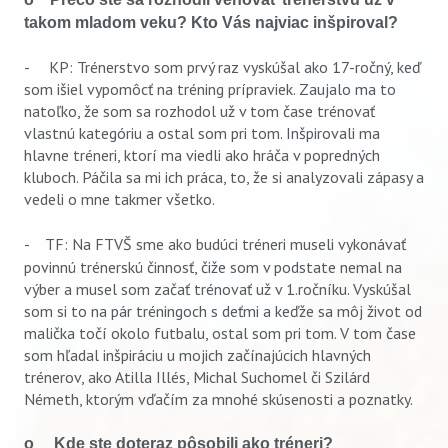
takom mladom veku? Kto Vás najviac inšpiroval?
- KP: Trénerstvo som prvý raz vyskúšal ako 17-ročný, keď
som išiel vypomôcť na tréning prípraviek. Zaujalo ma to
natoľko, že som sa rozhodol už v tom čase trénovať
vlastnú kategóriu a ostal som pri tom. Inšpirovali ma
hlavne tréneri, ktorí ma viedli ako hráča v popredných
kluboch. Páčila sa mi ich práca, to, že si analyzovali zápasy a
vedeli o mne takmer všetko.
- TF:
Na FTVŠ sme ako budúci tréneri museli vykonávať
povinnú trénerskú činnosť, čiže som v podstate nemal na
výber a musel som začať trénovať už v 1.ročníku. Vyskúšal
som si to na pár tréningoch s deťmi a keďže sa môj život od
malička točí okolo futbalu, ostal som pri tom. V tom čase
som hľadal inšpiráciu u mojich začínajúcich hlavných
trénerov, ako Atilla Illés, Michal Suchomel či Szilárd
Németh, ktorým vďačím za mnohé skúsenosti a poznatky.
o Kde ste doteraz pôsobili ako tréneri?