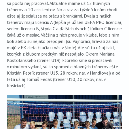
sa podľa nej pracovať. Aktuálne máme už 12 hlavných
trénerov a 10 asistentov. No a raz za týždeň k nám chodí
ešte aj špecialista na prácu s brankármi. Dvaja z našich
trénerov majú licenciu A (lepšia je už len UEFA PRO licencia),
sedem licenciu B, štyria C a ďalších dvoch štúdium C licencie
čaká už o mesiac. Väčšina z nich pracuje v klube, lebo s ním
boli alebo sú nejako prepojení (sú Vajnoráci, hrávali za nás,
majú v FK dieťa či učia u nás v škole). Ale sú tu už aj takí,
ktorých z klubom predtým nič nespájalo. Okrem Mariána
Kostolanského (tréner U19), ktorého sme si predstavili
v minulom vydaní, sú to spomedzi hlavných trénerov ešte
Kristián Peprík (tréner U13, 28 rokov, nar. v Handlovej) a od
leta už aj Tomáš Fedák (tréner U10, 30 rokov, nar. v
Košiciach).