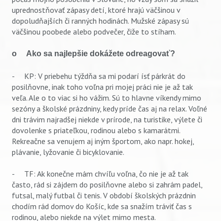
uprednostňovať zápasy detí, ktoré hrajú väčšinou v
dopoludňajších či ranných hodinách. Mužské zápasy sú
väčšinou poobede alebo podvečer, čiže to stíham.
o Ako sa najlepšie dokážete odreagovať?
- KP: V priebehu týždňa sa mi podarí ísť párkrát do
posilňovne, inak toho voľna pri mojej práci nie je až tak
veľa. Ale o to viac si ho vážim. Sú to hlavne víkendy mimo
sezóny a školské prázdniny, kedy príde čas aj na relax. Voľné
dni trávim najradšej niekde v prírode, na turistike, výlete či
dovolenke s priateľkou, rodinou alebo s kamarátmi.
Rekreačne sa venujem aj iným športom, ako napr. hokej,
plávanie, lyžovanie či bicyklovanie.
- TF: Ak konečne mám chvíľu voľna, čo nie je až tak
často, rád si zájdem do posilňovne alebo si zahrám padel,
futsal, malý futbal či tenis. V období školských prázdnin
chodím rád domov do Košíc, kde sa snažím tráviť čas s
rodinou, alebo niekde na výlet mimo mesta.