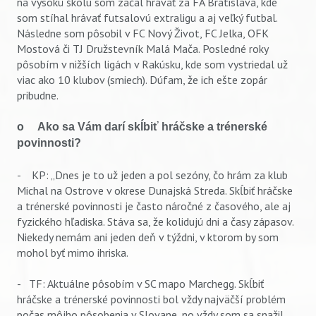
na vysokú školu som začal hrávať za FA Bratislava, kde
som stíhal hrávať futsalovú extraligu a aj veľký futbal.
Následne som pôsobil v FC Nový Život, FC Jelka, OFK
Mostová či TJ Družstevník Malá Mača. Posledné roky
pôsobím v nižších ligách v Rakúsku, kde som vystriedal už
viac ako 10 klubov (smiech). Dúfam, že ich ešte zopár
pribudne.
o Ako sa Vám darí skĺbiť hráčske a trénerské
povinnosti?
- KP: „Dnes je to už jeden a pol sezóny, čo hrám za klub
Michal na Ostrove v okrese Dunajská Streda. Skĺbiť hráčske
a trénerské povinnosti je často náročné z časového, ale aj
fyzického hľadiska. Stáva sa, že kolidujú dni a časy zápasov.
Niekedy nemám ani jeden deň v týždni, v ktorom by som
mohol byť mimo ihriska.
- TF: Aktuálne pôsobím v SC mapo Marchegg. Skĺbiť
hráčske a trénerské povinnosti bol vždy najväčší problém
počas môjho pôsobenia v Slovane, no vždy som sa snažil