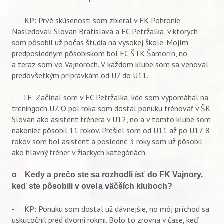
- KP: Prvé skúsenosti som zbieral v FK Pohronie.
Nasledovali Slovan Bratislava a FC Petržalka, v ktorých
som pôsobil už počas štúdia na vysokej škole. Mojím
predposledným pôsobiskom bol FC ŠTK Šamorín, no
a teraz som vo Vajnoroch. V každom klube som sa venoval
predovšetkým prípravkám od U7 do U11.
- TF: Začínal som v FC Petržalka, kde som vypomáhal na
tréningoch U7. O pol roka som dostal ponuku trénovať v ŠK
Slovan ako asistent trénera v U12, no a v tomto klube som
nakoniec pôsobil 11 rokov. Prešiel som od U11 až po U17. 8
rokov som bol asistent a posledné 3 roky som už pôsobil
ako hlavný tréner v žiackych kategóriách.
o Kedy a prečo ste sa rozhodli ísť do FK Vajnory,
keď ste pôsobili v oveľa väčších kluboch?
- KP: Ponuku som dostal už dávnejšie, no môj príchod sa
uskutočnil pred dvomi rokmi. Bolo to zrovna v čase, keď