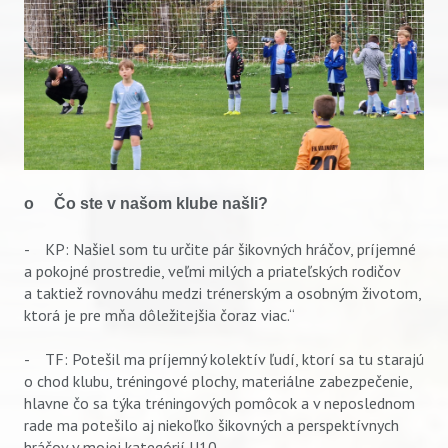
o Čo ste v našom klube našli?
- KP: Našiel som tu určite pár šikovných hráčov, príjemné
a pokojné prostredie, veľmi milých a priateľských rodičov
a taktiež rovnováhu medzi trénerským a osobným životom,
ktorá je pre mňa dôležitejšia čoraz viac.“
- TF: Potešil ma príjemný kolektív ľudí, ktorí sa tu starajú
o chod klubu, tréningové plochy, materiálne zabezpečenie,
hlavne čo sa týka tréningových pomôcok a v neposlednom
rade ma potešilo aj niekoľko šikovných a perspektívnych
hráčov v mojej kategórií U10.