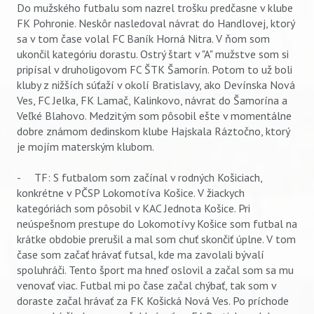
Do mužského futbalu som nazrel trošku predčasne v klube
FK Pohronie. Neskôr nasledoval návrat do Handlovej, ktorý
sa v tom čase volal FC Baník Horná Nitra. V ňom som
ukončil kategóriu dorastu. Ostrý štart v "A" mužstve som si
pripísal v druholigovom FC ŠTK Šamorín. Potom to už boli
kluby z nižších súťaží v okolí Bratislavy, ako Devínska Nová
Ves, FC Jelka, FK Lamač, Kalinkovo, návrat do Šamorína a
Veľké Blahovo. Medzitým som pôsobil ešte v momentálne
dobre známom dedinskom klube Hajskala Ráztočno, ktorý
je mojím materským klubom.
- TF: S futbalom som začínal v rodných Košiciach,
konkrétne v PČSP Lokomotíva Košice. V žiackych
kategóriách som pôsobil v KAC Jednota Košice. Pri
neúspešnom prestupe do Lokomotívy Košice som futbal na
krátke obdobie prerušil a mal som chuť skončiť úplne. V tom
čase som začať hrávať futsal, kde ma zavolali bývalí
spoluhráči. Tento šport ma hneď oslovil a začal som sa mu
venovať viac. Futbal mi po čase začal chýbať, tak som v
doraste začal hrávať za FK Košická Nová Ves. Po príchode