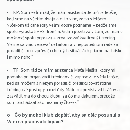
- KP: Som veľmi rád, že mám asistenta. Je určite lepšie,
keď sme na všetko dvaja a o to viac, že sa s Mišom
Vlčekom už dlhé roky veľmi dobre poznáme – keďže sme
spolu vyrastali v AS Trenčín. Vidím pozitíva v tom, že máme
možnosť spolu pripraviť a zrealizovať kvalitnejší tréning.
Vieme sa viac venovať detailom a v neposlednom rade sa
poradiť či porozprávať o herných situáciách priamo na ihrisku
i mimo neho.“
- TF:
Som rád že mám asistenta Maťa Meška, ktorý mi
Vyhľadávanie
pomáha pri organizácii tréningov či zápasov. Je vždy lepšie,
keď sa môžem s niekým poradiť či prediskutovať rôzne
tréningové postupy a metódy. Maťo mi predstavil hráčov a
zasvätil ma do chodu klubu, za čo mu ďakujem, pretože
som prichádzal ako neznámy človek.“
o Čo by mohol klub zlepšiť, aby sa ešte posunul a
Vám sa pracovalo lepšie?