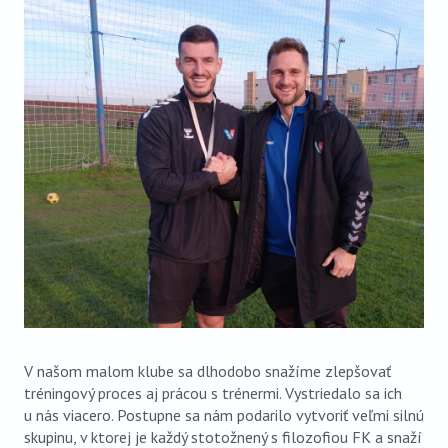
VIDEO
AUDIO
ARCHÍV VYDANÍ
V našom malom klube sa dlhodobo snažíme zlepšovať
tréningový proces aj prácou s trénermi. Vystriedalo sa ich
u nás viacero. Postupne sa nám podarilo vytvoriť veľmi silnú
skupinu, v ktorej je každý stotožnený s filozofiou FK a snaží