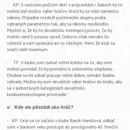
- KP: S rastúcim počtom detí v prípravkách i žiakoch by to
mohol byť možno výber hráčov, ktorý by sa robil namiesto
náboru. Prípadne rozdeliť početnejšie skupiny podľa
vybraných parametrov tak, aby sa nikomu neuškodilo.
Myslím si, že by to skvalitnilo tréningový proces, čo by
mohlo viesť k posunu vpred. Celkovo však nemám čo
vytknúť a som spokojný asi so všetkým. Viem, že klub sa
snaží robiť maximum.
- TF: V klube som zatiaľ veľmi krátko na to, aby som
mohol povedať, čo by pomohlo k celkovému zlepšeniu.
Osobne sa mi zatiaľ pracuje veľmi dobre, nemám žiadne
výhrady. Možno by som skvalitnil výber hráčov do klubu, aby
sa v jednotlivých kategóriách skvalitnilo
konkurencieschopné prostredie.“
o Kde ste pôsobili ako hráč?
- KP: Celé sa to začalo v klube Baník Handlová, odkiaľ
som v žiackom veku prestúpil do prvoligového AS Trenčín.