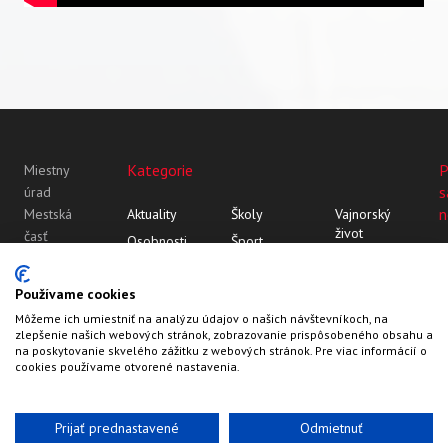
Kategorie
P
Miestny
s
úrad
n
Mestská
Aktuality
Školy
Vajnorský
život
časť
Osobnosti
Šport
Bratislava-
Vajnor
Z histórie
Vajnorský
Vajnory
Rozhovory
ornament
Vajnory v
Používame cookies
Roľnícka
médiách
Môžeme ich umiestniť na analýzu údajov o našich návštevníkoch, na
109
zlepšenie našich webových stránok, zobrazovanie prispôsobeného obsahu a
83107
na poskytovanie skvelého zážitku z webových stránok. Pre viac informácií o
Bratislava
cookies používame otvorené nastavenia.
Prijať prednastavené
Odmietnuť