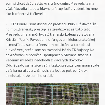
som si chcel dať prestávku s trénovaním. Presvedčila ma
však filozofia klubu a hlavne prístup ľudí z vedenia ku mne
ako k trénerovi či človeku.
- TF: Ponuku som dostal od predsedu klubu už dávnejšie,
no môj „trénersky prestup“ sa zrealizoval až toto leto.
Presvedčil ma aj môj bývalý trénersky kolega zo Slovana
Kristián Peprík. Povedal mi o fungovaní klubu, priateľskej
atmosfére a super trénerskom kolektíve, a to boli asi
hlavné veci, prečo som sa rozhodol ísť do FK Vajnory. Na
pokračovaní dlhoročnej spolupráce v Slovane sme sa s
vedením mládeže nedohodli z viacerých dôvodov.
Odchádzalo sa mi síce veľmi ťažko, pretože tam mám stále
veľa kamarátov a známych, ale bol to potrebný krok
a neľutujem, že som ho urobil.“