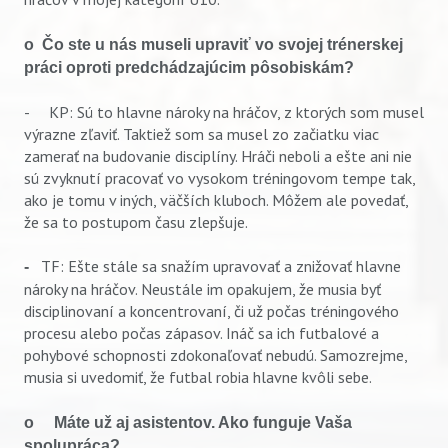
o Čo ste u nás museli upraviť vo svojej trénerskej
práci oproti predchádzajúcim pôsobiskám?
- KP: Sú to hlavne nároky na hráčov, z ktorých som musel
výrazne zľaviť. Taktiež som sa musel zo začiatku viac
zamerať na budovanie disciplíny. Hráči neboli a ešte ani nie
sú zvyknutí pracovať vo vysokom tréningovom tempe tak,
ako je tomu v iných, väčších kluboch. Môžem ale povedať,
že sa to postupom času zlepšuje.
TF:
Ešte stále sa snažím upravovať a znižovať hlavne
-
nároky na hráčov. Neustále im opakujem, že musia byť
disciplinovaní a koncentrovaní, či už počas tréningového
procesu alebo počas zápasov. Ináč sa ich futbalové a
pohybové schopnosti zdokonaľovať nebudú. Samozrejme,
musia si uvedomiť, že futbal robia hlavne kvôli sebe.
o Máte už aj asistentov. Ako funguje Vaša
spolupráca?