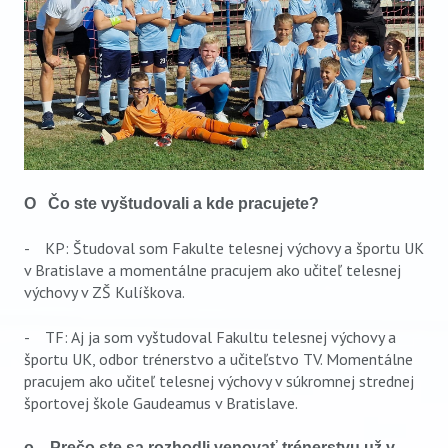
O Čo ste vyštudovali a kde pracujete?
- KP: Študoval som Fakulte telesnej výchovy a športu UK
v Bratislave a momentálne pracujem ako učiteľ telesnej
výchovy v ZŠ Kulíškova.
- TF: Aj ja som vyštudoval Fakultu telesnej výchovy a
športu UK, odbor trénerstvo a učiteľstvo TV. Momentálne
pracujem ako učiteľ telesnej výchovy v súkromnej strednej
športovej škole Gaudeamus v Bratislave.
o Prečo ste sa rozhodli venovať trénerstvu už v