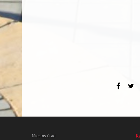
K
Miestny úrad