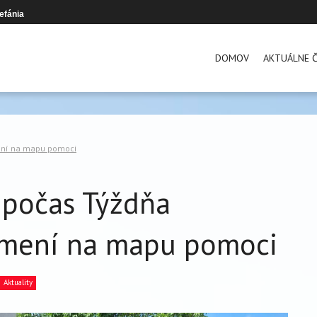
efánia
DOMOV
AKTUÁLNE Č
mení na mapu pomoci
a počas Týždňa
emení na mapu pomoci
Aktuality