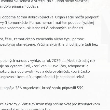
 osobná skúsenosť a stretnutia s ľuďmi mimo vlastnej
ľníctvo prináša,“ dodáva.
j odborná forma dobrovoľníctva. Organizácie môžu podporiť
tívy či komunikácie. Pomoc nemusí mať len podobu fyzickej
nie vedomostí, skúseností či odborných zručností.
ta, času, tematického zamerania alebo typu pomoci.
apacity sú obmedzené. Väčšina aktivít je vhodná pre ľudí bez
 Spojených národov vyhlásila rok 2026 za Medzinárodný rok
je na význam ľudí, ktorí venujú svoj čas, schopnosti a
notu práce dobrovoľníkov a dobrovoľníčok, ktorá často
ngovanie komunít a spoločnosti je nenahraditeľná.
 zapája 286 organizácií, ktoré spolu pripravili 559
 aktivity v Bratislavskom kraji prihlasovať prostredníctvom
growni.sk/tyzdendobrovolnictva.