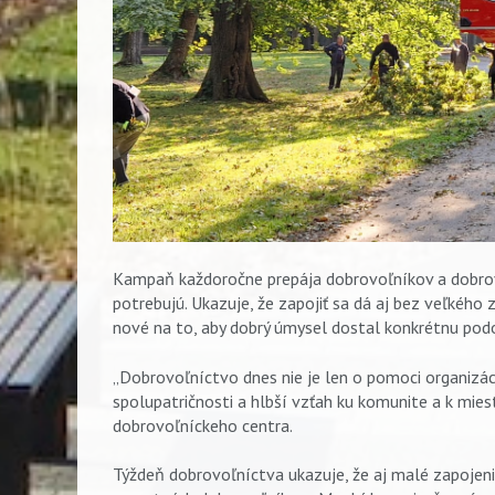
Kampaň každoročne prepája dobrovoľníkov a dobrov
potrebujú. Ukazuje, že zapojiť sa dá aj bez veľkého
nové na to, aby dobrý úmysel dostal konkrétnu pod
Vyhľadávanie
„Dobrovoľníctvo dnes nie je len o pomoci organizá
spolupatričnosti a hlbší vzťah ku komunite a k miest
dobrovoľníckeho centra.
Týždeň dobrovoľníctva ukazuje, že aj malé zapojeni