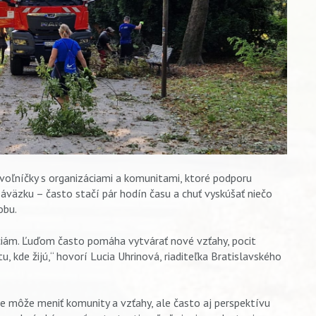
oľníčky s organizáciami a komunitami, ktoré podporu
 záväzku – často stačí pár hodín času a chuť vyskúšať niečo
obu.
ciám. Ľuďom často pomáha vytvárať nové vzťahy, pocit
u, kde žijú,“ hovorí Lucia Uhrinová, riaditeľka Bratislavského
e môže meniť komunity a vzťahy, ale často aj perspektívu