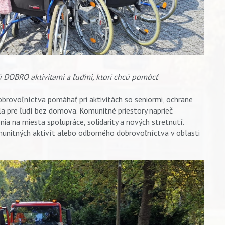
jú DOBRO aktivitami a ľuďmi, ktorí chcú pomôcť
brovoľníctva pomáhať pri aktivitách so seniormi, ochrane
edla pre ľudí bez domova. Komunitné priestory naprieč
a na miesta spolupráce, solidarity a nových stretnutí.
munitných aktivít alebo odborného dobrovoľníctva v oblasti