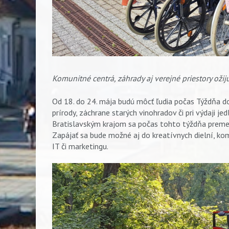
Komunitné centrá, záhrady aj verejné priestory oži
Od 18. do 24. mája budú môcť ľudia počas Týždňa do
prírody, záchrane starých vinohradov či pri výdaji j
Bratislavským krajom sa počas tohto týždňa premeni
Zapájať sa bude možné aj do kreatívnych dielní, ko
IT či marketingu.