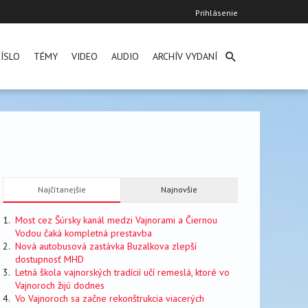
User
Prihlásenie
account
menu
ÍSLO
TÉMY
VIDEO
AUDIO
ARCHÍV VYDANÍ
Najčítanejšie
Najnovšie
Most cez Šúrsky kanál medzi Vajnorami a Čiernou
Vodou čaká kompletná prestavba
Nová autobusová zastávka Buzalkova zlepší
dostupnosť MHD
Letná škola vajnorských tradícií učí remeslá, ktoré vo
Vajnoroch žijú dodnes
Vo Vajnoroch sa začne rekonštrukcia viacerých