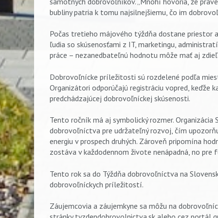
samotných dobrovoľníkov. „Mnohí hovoria, že práve
bubliny patria k tomu najsilnejšiemu, čo im dobrovo
Počas tretieho májového týždňa dostane priestor a
ľudia so skúsenosťami z IT, marketingu, administra
práce – nezanedbateľnú hodnotu môže mať aj zdieľa
Dobrovoľnícke príležitosti sú rozdelené podľa mies
Organizátori odporúčajú registráciu vopred, keďže k
predchádzajúcej dobrovoľníckej skúsenosti.
Tento ročník má aj symbolický rozmer. Organizácia
dobrovoľníctva pre udržateľný rozvoj, čím upozorňu
energiu v prospech druhých. Zároveň pripomína hod
zostáva v každodennom živote nenápadná, no pre fu
Tento rok sa do Týždňa dobrovoľníctva na Slovensku
dobrovoľníckych príležitostí.
Záujemcovia a záujemkyne sa môžu na dobrovoľnícke
stránky tyzdendobrovolnictva.sk alebo cez portál 