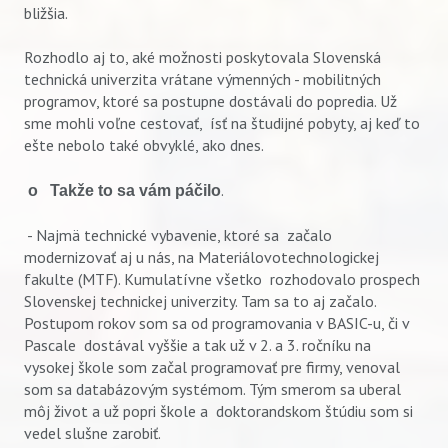
bližšia.
Rozhodlo aj to, aké možnosti poskytovala Slovenská
technická univerzita vrátane výmenných - mobilitných
programov, ktoré sa postupne dostávali do popredia. Už
sme mohli voľne cestovať, ísť na študijné pobyty, aj keď to
ešte nebolo také obvyklé, ako dnes.
.
o Takže to sa vám páčilo
- Najmä technické vybavenie, ktoré sa začalo
modernizovať aj u nás, na Materiálovotechnologickej
fakulte (MTF). Kumulatívne všetko rozhodovalo prospech
Slovenskej technickej univerzity. Tam sa to aj začalo.
Postupom rokov som sa od programovania v BASIC-u, či v
Pascale dostával vyššie a tak už v 2. a 3. ročníku na
vysokej škole som začal programovať pre firmy, venoval
som sa databázovým systémom. Tým smerom sa uberal
môj život a už popri škole a doktorandskom štúdiu som si
vedel slušne zarobiť.