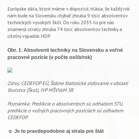
Európske dáta, ktoré máme v dispozícii, hlásia, že každý rok
nám bude na Slovensku chýbať zhruba 9 tisíc absolventov
technických vysokých škôl. Do roku 2035 to pre nás
znamená stratu zhruba 74 tisíc absolventov techniky a
citeľný výpadok HDP.
Obr. 1: Absolventi techniky na Slovensku a voľné
pracovné pozície (v počte osôb/rok)
Zdroj: CEDEFOP EÚ, Štátne štatistické zisťovanie v oblasti
školstva (Škol), IVP MŠVVaM SR
Poznámka: Predikcie o absolventoch sú odhadom STU,
predikcie o voľných pracovných pozíciách sú odhadom
CEDEFOP.
o Je to pravdepodobne aj strata pre štát