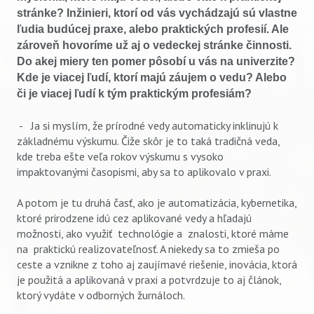
stránke? Inžinieri, ktorí od vás vychádzajú sú vlastne
ľudia budúcej praxe, alebo praktických profesií. Ale
zároveň hovoríme už aj o vedeckej stránke činnosti.
Do akej miery ten pomer pôsobí u vás na univerzite?
Kde je viacej ľudí, ktorí majú záujem o vedu? Alebo
či je viacej ľudí k tým praktickým profesiám?
- Ja si myslím, že prírodné vedy automaticky inklinujú k
základnému výskumu. Čiže skôr je to taká tradičná veda,
kde treba ešte veľa rokov výskumu s vysoko
impaktovanými časopismi, aby sa to aplikovalo v praxi.
A potom je tu druhá časť, ako je automatizácia, kybernetika,
ktoré prirodzene idú cez aplikované vedy a hľadajú
možnosti, ako využiť technológie a znalosti, ktoré máme
na praktickú realizovateľnosť. A niekedy sa to zmieša po
ceste a vznikne z toho aj zaujímavé riešenie, inovácia, ktorá
je použitá a aplikovaná v praxi a potvrdzuje to aj článok,
ktorý vydáte v odborných žurnáloch.