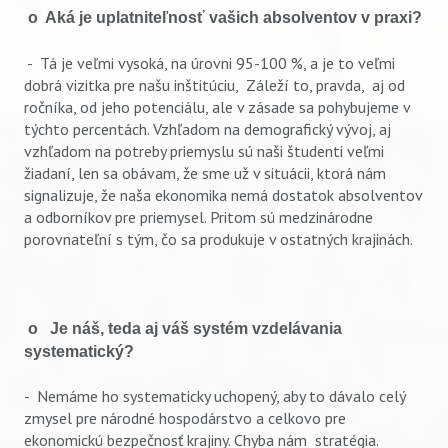
o Aká je uplatniteľnosť vašich absolventov v praxi?
- Tá je veľmi vysoká, na úrovni 95-100 %, a je to veľmi
dobrá vizitka pre našu inštitúciu, Záleží to, pravda, aj od
ročníka, od jeho potenciálu, ale v zásade sa pohybujeme v
týchto percentách. Vzhľadom na demografický vývoj, aj
vzhľadom na potreby priemyslu sú naši študenti veľmi
žiadaní, len sa obávam, že sme už v situácii, ktorá nám
signalizuje, že naša ekonomika nemá dostatok absolventov
a odborníkov pre priemysel. Pritom sú medzinárodne
porovnateľní s tým, čo sa produkuje v ostatných krajinách.
o Je náš, teda aj váš systém vzdelávania
systematický?
- Nemáme ho systematicky uchopený, aby to dávalo celý
zmysel pre národné hospodárstvo a celkovo pre
ekonomickú bezpečnosť krajiny. Chyba nám stratégia.