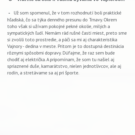
Už som spomenul, že v tom rozhodnutí boli praktické
-
hľadiská, čo sa týka denného presunu do Trnavy. Okrem
toho však si užívam pokojné pekné okolie, milých a
sympatických ľudí. Nemám rád rušné časti miest, preto sme
si zvolili toto prostredie, a páči sa mi aj charakteristika
Vajnory - dedina v meste. Pritom je to dostupná destinácia
rôznymi spôsobmi dopravy. Dúfajme, že raz sem bude
chodiť aj električka. A pripomínam, že som tu našiel aj
spriaznené duše, kamarátstvo, nielen jednotlivcov, ale aj
rodín, a stretávame sa aj pri športe.