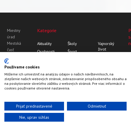
Kategorie
P
Miestny
s
úrad
n
Mestská
Aktuality
Školy
Vajnorský
život
časť
Osobnosti
Šport
Bratislava-
Vajnor
Z histórie
Vajnorský
Vajnory
Rozhovory
ornament
Vajnory v
Používame cookies
Roľnícka
médiách
Môžeme ich umiestniť na analýzu údajov o našich návštevníkoch, na
109
zlepšenie našich webových stránok, zobrazovanie prispôsobeného obsahu a
83107
na poskytovanie skvelého zážitku z webových stránok. Pre viac informácií o
Bratislava
cookies používame otvorené nastavenia.
Prijať prednastavené
Odmietnuť
Nie, uprav súhlas
Web by
HalfPixel
©2022-2026
Vajnory.sk
Kontakty
Hlavička