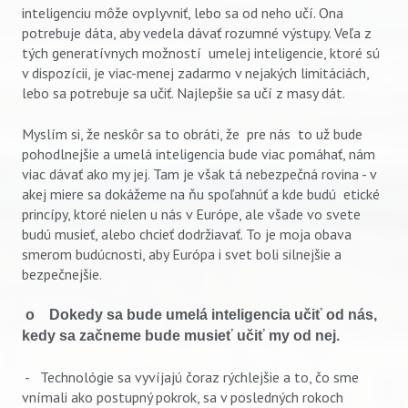
inteligenciu môže ovplyvniť, lebo sa od neho učí. Ona
potrebuje dáta, aby vedela dávať rozumné výstupy. Veľa z
tých generatívnych možností umelej inteligencie, ktoré sú
v dispozícii, je viac-menej zadarmo v nejakých limitáciách,
lebo sa potrebuje sa učiť. Najlepšie sa učí z masy dát.
Myslím si, že neskôr sa to obráti, že pre nás to už bude
pohodlnejšie a umelá inteligencia bude viac pomáhať, nám
viac dávať ako my jej. Tam je však tá nebezpečná rovina - v
akej miere sa dokážeme na ňu spoľahnúť a kde budú etické
princípy, ktoré nielen u nás v Európe, ale všade vo svete
budú musieť, alebo chcieť dodržiavať. To je moja obava
smerom budúcnosti, aby Európa i svet boli silnejšie a
bezpečnejšie.
o Dokedy sa bude umelá inteligencia učiť od nás,
kedy sa začneme bude musieť učiť my od nej.
- Technológie sa vyvíjajú čoraz rýchlejšie a to, čo sme
vnímali ako postupný pokrok, sa v posledných rokoch