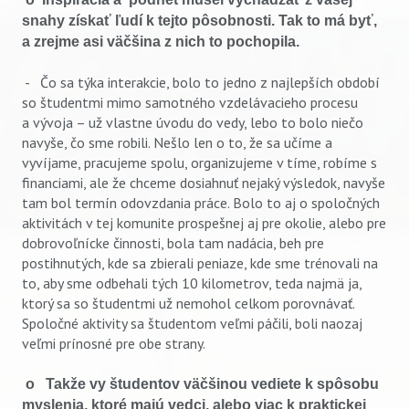
snahy získať ľudí k tejto pôsobnosti. Tak to má byť,
a zrejme asi väčšina z nich to pochopila.
- Čo sa týka interakcie, bolo to jedno z najlepších období
so študentmi mimo samotného vzdelávacieho procesu
a vývoja – už vlastne úvodu do vedy, lebo to bolo niečo
navyše, čo sme robili. Nešlo len o to, že sa učíme a
vyvíjame, pracujeme spolu, organizujeme v tíme, robíme s
financiami, ale že chceme dosiahnuť nejaký výsledok, navyše
tam bol termín odovzdania práce. Bolo to aj o spoločných
aktivitách v tej komunite prospešnej aj pre okolie, alebo pre
dobrovoľnícke činnosti, bola tam nadácia, beh pre
postihnutých, kde sa zbierali peniaze, kde sme trénovali na
to, aby sme odbehali tých 10 kilometrov, teda najmä ja,
ktorý sa so študentmi už nemohol celkom porovnávať.
Spoločné aktivity sa študentom veľmi páčili, boli naozaj
veľmi prínosné pre obe strany.
o Takže vy študentov väčšinou vediete k spôsobu
myslenia, ktoré majú vedci, alebo viac k praktickej