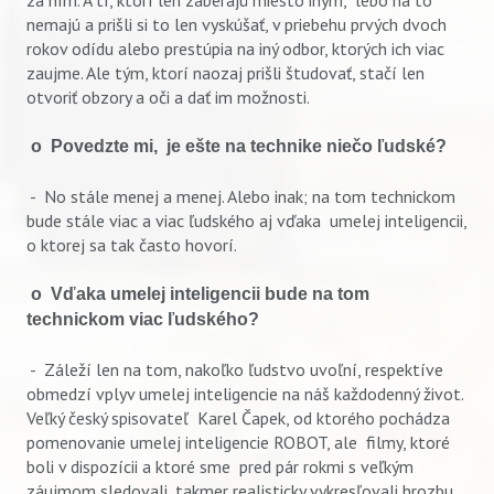
za ním. A tí, ktorí len zaberajú miesto iným, lebo na to
nemajú a prišli si to len vyskúšať, v priebehu prvých dvoch
rokov odídu alebo prestúpia na iný odbor, ktorých ich viac
zaujme. Ale tým, ktorí naozaj prišli študovať, stačí len
otvoriť obzory a oči a dať im možnosti.
o Povedzte mi, je ešte na technike niečo ľudské?
- No stále menej a menej. Alebo inak; na tom technickom
bude stále viac a viac ľudského aj vďaka umelej inteligencii,
o ktorej sa tak často hovorí.
o Vďaka umelej inteligencii bude na tom
technickom viac ľudského?
- Záleží len na tom, nakoľko ľudstvo uvoľní, respektíve
obmedzí vplyv umelej inteligencie na náš každodenný život.
Veľký český spisovateľ Karel Čapek, od ktorého pochádza
pomenovanie umelej inteligencie ROBOT, ale filmy, ktoré
boli v dispozícii a ktoré sme pred pár rokmi s veľkým
záujmom sledovali, takmer realisticky vykresľovali hrozbu