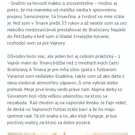
- Snažím sa hovoriť mäkko a zrozumiteľne – možno aj
preto, že ma maminka od malička viedla k spisovnému
prejavu. Samozrejme, tá trnavčina a tvrdosť vo mne stále
je. Veď som v Trnave prežil 33 rokov a až neskôr som sa cez
niekoľko medzizastávok presťahoval do Bratislavy. Najskôr
do Petržalky a keď som si hľadal trvalejšie bývanie,
rozhodol som sa pre Vajnory.
Dôvodov bolo viac, ale jeden bol aj celkom praktický – z
Vajnôr mám do Trnavy bližšie než z mnohých iných častí
Bratislavy. A Trnava je pre mňa silno spätá s futbalom.
Vyrastal som neďaleko štadióna, takže som už ako dieťa z
okna sledoval atmosféru zápasov, či sme vyhrali alebo
prehrali. Moje prvé kroky viedli práve tam. Najmä derby so
Slovanom boli vždy veľkou udalosťou, na ktorú sa
nezabúda. Rád chodím aj na vajnorské ihrisko. Je fajn vidieť,
že decká vo Vajnoroch futbal stále baví a že ho majú
úprimne radi. Tá ich snaha a to, ako klub funguje, je kus
poctivej reality, na ktorú sa dobre pozerá.