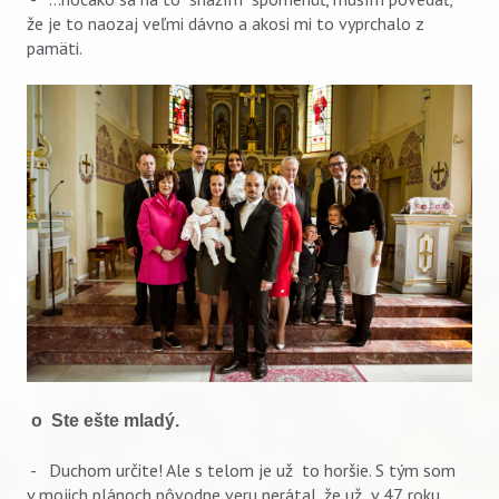
že je to naozaj veľmi dávno a akosi mi to vyprchalo z
pamäti.
o Ste ešte mladý.
- Duchom určite! Ale s telom je už to horšie. S tým som
v mojich plánoch pôvodne veru nerátal, že už v 47. roku