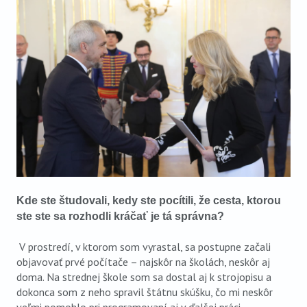
Kde ste študovali, kedy ste pocítili, že cesta, ktorou
ste ste sa rozhodli kráčať je tá správna?
V prostredí, v ktorom som vyrastal, sa postupne začali
objavovať prvé počítače – najskôr na školách, neskôr aj
doma. Na strednej škole som sa dostal aj k strojopisu a
dokonca som z neho spravil štátnu skúšku, čo mi neskôr