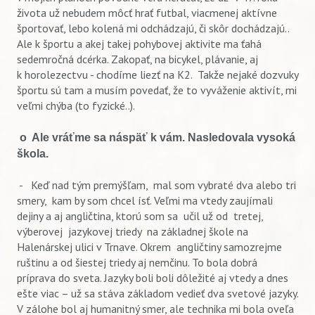
života už nebudem môcť hrať futbal, viacmenej aktívne
športovať, lebo kolená mi odchádzajú, či skôr dochádzajú..
Ale k športu a akej takej pohybovej aktivite ma ťahá
sedemročná dcérka. Zakopať, na bicykel, plávanie, aj
k horolezectvu - chodíme liezť na K2. Takže nejaké dozvuky
športu sú tam a musím povedať, že to vyváženie aktivít, mi
veľmi chýba (to fyzické..).
o Ale vráťme sa náspäť k vám. Nasledovala vysoká
škola.
- Keď nad tým premýšľam, mal som vybraté dva alebo tri
smery, kam by som chcel ísť. Veľmi ma vtedy zaujímali
dejiny a aj angličtina, ktorú som sa učil už od tretej,
výberovej jazykovej triedy na základnej škole na
Halenárskej ulici v Trnave. Okrem angličtiny samozrejme
ruštinu a od šiestej triedy aj nemčinu. To bola dobrá
príprava do sveta. Jazyky boli boli dôležité aj vtedy a dnes
ešte viac – už sa stáva základom vedieť dva svetové jazyky.
V zálohe bol aj humanitný smer, ale technika mi bola oveľa