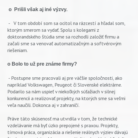
o Prišli však aj iné výzvy.
- V tom období som sa ocitol na rázcestí a hľadal som,
ktorým smerom sa vydať. Spolu s kolegami z
doktorandského štúdia sme sa rozhodli založiť firmu a
začali sme sa venovať automatizačným a softvérovým
riešeniam.
o Bolo to už pre známe firmy?
- Postupne sme pracovali aj pre väčšie spoločnosti, ako
napríklad Volkswagen, Peugeot či Slovenské elektrárne.
Podarilo sa nám uspieť v niekoľkých súťažiach v silnej
konkurencii a realizovať projekty, na ktorých sme sa veľmi
veľa naučili. Dokonca aj v zahraničí.
Práve táto skúsenosť ma utvrdila v tom, že technické
vzdelávanie má byť úzko prepojené s praxou. Projekty,
tímová práca, organizácia a riešenie reálnych výziev dávajú