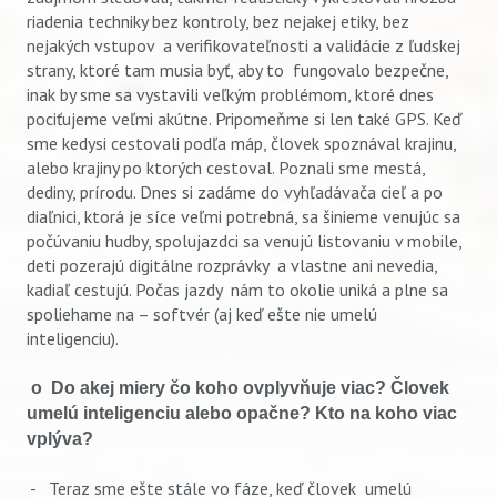
riadenia techniky bez kontroly, bez nejakej etiky, bez
nejakých vstupov a verifikovateľnosti a validácie z ľudskej
strany, ktoré tam musia byť, aby to fungovalo bezpečne,
inak by sme sa vystavili veľkým problémom, ktoré dnes
pociťujeme veľmi akútne. Pripomeňme si len také GPS. Keď
sme kedysi cestovali podľa máp, človek spoznával krajinu,
alebo krajiny po ktorých cestoval. Poznali sme mestá,
dediny, prírodu. Dnes si zadáme do vyhľadávača cieľ a po
diaľnici, ktorá je síce veľmi potrebná, sa šinieme venujúc sa
počúvaniu hudby, spolujazdci sa venujú listovaniu v mobile,
deti pozerajú digitálne rozprávky a vlastne ani nevedia,
kadiaľ cestujú. Počas jazdy nám to okolie uniká a plne sa
spoliehame na – softvér (aj keď ešte nie umelú
inteligenciu).
o Do akej miery čo koho ovplyvňuje viac? Človek
umelú inteligenciu alebo opačne? Kto na koho viac
vplýva?
- Teraz sme ešte stále vo fáze, keď človek umelú