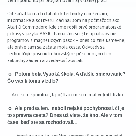
veľmi pomohlo pri programovaní aj v ďalšej práci.
Od začiatku ma to ťahalo k technickým riešeniam,
informatike a softvéru. Začínal som na počítačoch ako
Atari či Commodore, kde sme robili prvé programátorské
pokusy v jazyku BASIC. Pamätám si ešte aj nahrávanie
programov z magnetických pások – dnes to znie úsmevne,
ale práve tam sa začala moja cesta. Odvtedy sa
technológie posunuli obrovským spôsobom, no ten
základný záujem a zvedavosť zostali.
o Potom bola Vysoká škola. A ďalšie smerovanie?
Čo vás k tomu viedlo?
- Ako som spomínal, k počítačom som mal veľmi blízko.
o Ale predsa len, neboli nejaké pochybnosti, či je
to správna cesta? Dnes už viete, že áno. Ale v tom
čase, keď ste sa rozhodovali...
- ...hocako sa na to snažím spomenúť, musím povedať,