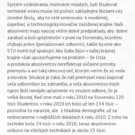
Systém vzdelávania, motivácie mladých, ľudí študovať
technické smery musia ísť počnúc základnými školami cez
stredné školy, aby to celé smerovalo k modernej,
úspešnej a technologicky inovačne založenej krajine. Naši
absolventi majú naozaj veľmi dobré predpoklady, aby dobre
zarábali a boli uplatniteľní v praxi na Slovensku, ktorému
chýbajú práve špecializovaní odborníci, takže by sme ako
STU mohli byť spokojní. Ako ľudia žijúci v našej krásnej
krajine však upozorňujeme na problém – že čísla
a produkcia absolventov nereflektuje súčasné potreby
priemyslu a ani taký rámcový cieľ, ktorým verím že sú veda
a inovácie. Situácia je taká, že náš priemysel musí kupovať
veľa odborníkov zo zahraničia, a veľa absolventov iných
typov škôl nenájde uplatnenie vo svojom odbore, čo je
veľká škoda(. Keď sme mali v roku 2010 na Slovensku 220
tisíc študentov, v roku 2019 ich bolo už len 134 tisíc –
pozvoľna to narastie, ale z hľadiska demografie, už sa
nedostaneme v najbližších dekádach k roku 2010. Z toho na
technike bolo 24 tisíc v roku 2010, teraz absolventov
celkovo na všetkých technikách je okolo 13 tisíc.