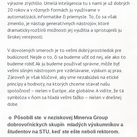
výrazne zrýchlilo. Umelá inteligencia tu s nami je už dobrých
20 rokov a v rôznych formách ju využívame v
automatizácii, informatike či priemysle. To, čo sa však
zmenilo, je nástup generatívnych nástrojov, ktoré
dramaticky rozšírili možnosti jej využitia a sprístupnili ju
širokej verejnosti.
V dovolených smeroch je to veľmi dobrý prostriedok pre
budúcnosť. Nejde o to, či sa budeme učiť od nej, ale ako to
budeme robiť. Ak ju budeme používať správne, môže byť
Vyhľadávanie
veľmi silným nástrojom pre vzdelávanie, výskum aj prax.
Zároveň je však kľúčové, aby sme nezabúdali na etické
princípy a hodnoty, na ktorých chceme stavať našu
spoločnosť – nielen v Európe, ale globálne. A vidíte, že tá
symbióza v ňom sa hľadá veľmi ťažko – nielen v dnešnej
dobe.
o Pôsobili ste v neziskovej
Minerva
Group
dobrovoľníckych skupín mladých výskumníkov a
študentov na STU,
keď ste ešte neboli rektorom.