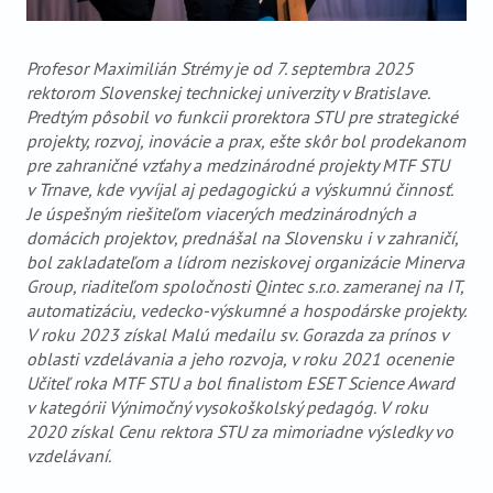
Profesor Maximilián Strémy je od 7. septembra 2025
rektorom Slovenskej technickej univerzity v Bratislave.
Predtým pôsobil vo funkcii prorektora STU pre strategické
projekty, rozvoj, inovácie a prax, ešte skôr bol prodekanom
pre zahraničné vzťahy a medzinárodné projekty MTF STU
v Trnave, kde vyvíjal aj pedagogickú a výskumnú činnosť.
Je úspešným riešiteľom viacerých medzinárodných a
domácich projektov, prednášal na Slovensku i v zahraničí,
bol zakladateľom a lídrom neziskovej organizácie Minerva
Group, riaditeľom spoločnosti Qintec s.r.o. zameranej na IT,
automatizáciu, vedecko-výskumné a hospodárske projekty.
V roku 2023 získal Malú medailu sv. Gorazda za prínos v
oblasti vzdelávania a jeho rozvoja, v roku 2021 ocenenie
Učiteľ roka MTF STU a bol finalistom ESET Science Award
v kategórii Výnimočný vysokoškolský pedagóg. V roku
2020 získal Cenu rektora STU za mimoriadne výsledky vo
vzdelávaní.