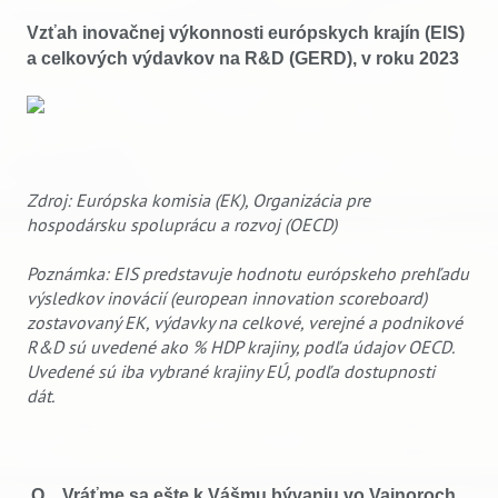
Vzťah inovačnej výkonnosti európskych krajín (EIS)
a celkových výdavkov na R&D (GERD), v roku 2023
Zdroj: Európska komisia (EK), Organizácia pre
hospodársku spoluprácu a rozvoj (OECD)
Poznámka: EIS predstavuje hodnotu európskeho prehľadu
výsledkov inovácií (european innovation scoreboard)
zostavovaný EK, výdavky na celkové, verejné a podnikové
R&D sú uvedené ako % HDP krajiny, podľa údajov OECD.
Uvedené sú iba vybrané krajiny EÚ, podľa dostupnosti
dát.
O Vráťme sa ešte k Vášmu bývaniu vo Vajnoroch.