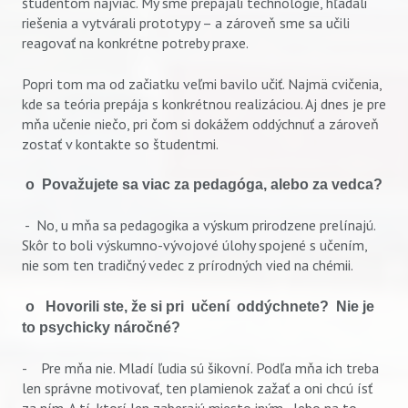
študentom najviac. My sme prepájali technológie, hľadali
riešenia a vytvárali prototypy – a zároveň sme sa učili
reagovať na konkrétne potreby praxe.
Popri tom ma od začiatku veľmi bavilo učiť. Najmä cvičenia,
kde sa teória prepája s konkrétnou realizáciou. Aj dnes je pre
mňa učenie niečo, pri čom si dokážem oddýchnuť a zároveň
zostať v kontakte so študentmi.
o Považujete sa viac za pedagóga, alebo za vedca?
- No, u mňa sa pedagogika a výskum prirodzene prelínajú.
Skôr to boli výskumno-vývojové úlohy spojené s učením,
nie som ten tradičný vedec z prírodných vied na chémii.
o Hovorili ste, že si pri učení oddýchnete? Nie je
to psychicky náročné?
- Pre mňa nie. Mladí ľudia sú šikovní. Podľa mňa ich treba
len správne motivovať, ten plamienok zažať a oni chcú ísť