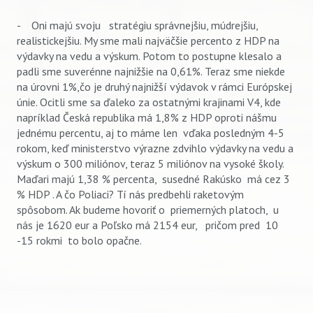
- Oni majú svoju stratégiu správnejšiu, múdrejšiu,
realistickejšiu. My sme mali najväčšie percento z HDP na
výdavky na vedu a výskum. Potom to postupne klesalo a
padli sme suverénne najnižšie na 0,61%. Teraz sme niekde
na úrovni 1%,čo je druhý najnižší výdavok v rámci Európskej
únie. Ocitli sme sa ďaleko za ostatnými krajinami V4, kde
napríklad Česká republika má 1,8% z HDP oproti nášmu
jednému percentu, aj to máme len vďaka posledným 4-5
rokom, keď ministerstvo výrazne zdvihlo výdavky na vedu a
výskum o 300 miliónov, teraz 5 miliónov na vysoké školy.
Maďari majú 1,38 % percenta, susedné Rakúsko má cez 3
% HDP . A čo Poliaci? Tí nás predbehli raketovým
spôsobom. Ak budeme hovoriť o priemerných platoch, u
nás je 1620 eur a Poľsko má 2154 eur, pričom pred 10
-15 rokmi to bolo opačne.