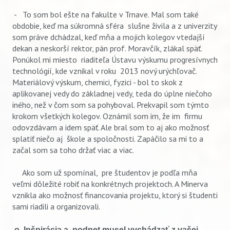
- To som bol ešte na fakulte v Trnave. Mal som také
obdobie, keď ma súkromná sféra slušne živila a z univerzity
som práve dchádzal, keď mňa a mojich kolegov vtedajší
dekan a neskorší rektor, pán prof. Moravčík, zlákal späť.
Ponúkol mi miesto riaditeľa Ústavu výskumu progresívnych
technológií, kde vznikal v roku 2013 nový urýchľovač.
Materiálový výskum, chemici, fyzici - bol to skok z
aplikovanej vedy do základnej vedy, teda do úplne niečoho
iného, než v čom som sa pohyboval. Prekvapil som týmto
krokom všetkých kolegov. Oznámil som im, že im firmu
odovzdávam a idem späť. Ale bral som to aj ako možnosť
splatiť niečo aj škole a spoločnosti. Zapáčilo sa mi to a
začal som sa toho držať viac a viac.
Ako som už spomínal, pre študentov je podľa mňa
veľmi dôležité robiť na konkrétnych projektoch. A Minerva
vznikla ako možnosť financovania projektu, ktorý si študenti
sami riadili a organizovali.
o Inšpirácia a podnet musel vychádzať z vašej