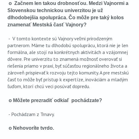
o Začnem len takou drobnosťou. Medzi Vajnormi a
Slovenskou technickou univerzitou je už
dlhodobejšia spolupráca. Čo môže pre taký kolos
znamenať Mestská časť Vajnory?
- V tomto kontexte sú Vajnory veľmi prirodzeným
partnerom. Máme tu dlhodobú spoluprácu, ktorá nie je len
formálna, ale stojí na konkrétnych aktivitách a vzájomnej
dôvere. Pre univerzitu to znamená možnosť overovať si
riešenia priamo v praxi, byť súčasťou regionálneho života a
zároveň prispievať k rozvoju tejto komunity. A pre mestskú
časť to môže byť prístup k expertíze, inováciám a mladým
ľuďom, ktorí chcú veci posúvať dopredu.
o Môžete prezradiť odkiaľ pochádzate
?
- Pochádzam z Trnavy.
o Nehovoríte tvrdo.