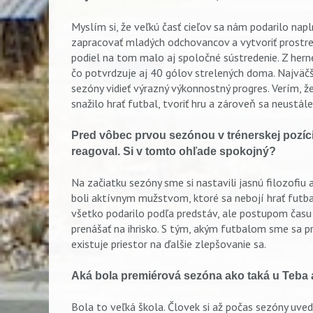
Myslím si, že veľkú časť cieľov sa nám podarilo nap
zapracovať mladých odchovancov a vytvoriť prostredie
podiel na tom malo aj spoločné sústredenie. Z herné
čo potvrdzuje aj 40 gólov strelených doma. Najväčši
sezóny vidieť výrazný výkonnostný progres. Verím, ž
snažilo hrať futbal, tvoriť hru a zároveň sa neustál
Pred vôbec prvou sezónou v trénerskej pozícii v
reagoval. Si v tomto ohľade spokojný?
Na začiatku sezóny sme si nastavili jasnú filozofi
boli aktívnym mužstvom, ktoré sa nebojí hrať futbal
všetko podarilo podľa predstáv, ale postupom času b
prenášať na ihrisko. S tým, akým futbalom sme sa p
existuje priestor na ďalšie zlepšovanie sa.
Aká bola premiérová sezóna ako taká u Teba
Vyhľadávanie
Bola to veľká škola. Človek si až počas sezóny uved