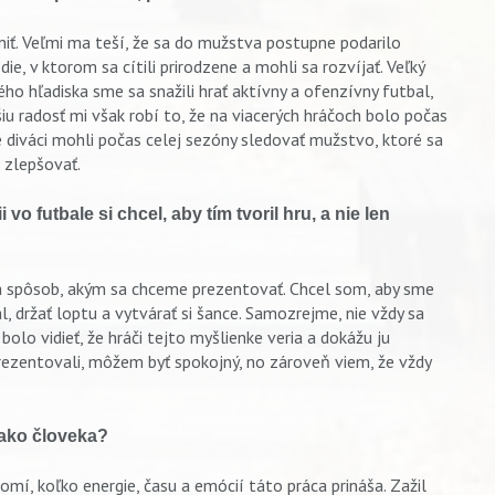
lniť. Veľmi ma teší, že sa do mužstva postupne podarilo
, v ktorom sa cítili prirodzene a mohli sa rozvíjať. Veľký
ho hľadiska sme sa snažili hrať aktívny a ofenzívny futbal,
u radosť mi však robí to, že na viacerých hráčoch bolo počas
e diváci mohli počas celej sezóny sledovať mužstvo, ktoré sa
e zlepšovať.
o futbale si chcel, aby tím tvoril hru, a nie len
u a spôsob, akým sa chceme prezentovať. Chcel som, aby sme
, držať loptu a vytvárať si šance. Samozrejme, nie vždy sa
olo vidieť, že hráči tejto myšlienke veria a dokážu ju
rezentovali, môžem byť spokojný, no zároveň viem, že vždy
 ako človeka?
omí, koľko energie, času a emócií táto práca prináša. Zažil