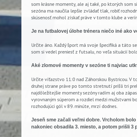
som krásne momenty, ale aj také, po ktorých som si
sezóna ma naučila lepšie zvládať tlak, robiť rozhod
skúsenosť mohol získať práve v tomto klube a verím
Je na futbalovej úlohe trénera niečo iné ako 
Určite áno. Každý šport má svoje špecifiká a táto s
som si vedel preniesť z futsalu, no veľa situácií bo
Aké zlomové momenty v sezóne ti najviac utk
Určite víťazstvo 11:0 nad Záhorskou Bystricou. V t
druhej strane práve po tomto stretnutí prišli tri pr
najdôležitejšie momenty sezóny radím aj oba zápas
vyrovnaným súperom a rozdiel medzi mužstvami bol
rozhodujúci gól v 89. minúte, mrzí dodnes.
Jeseň sme začali veľmi dobre. Vrcholom bolo
nakoniec obsadila 3. miesto, a potom prišli 3