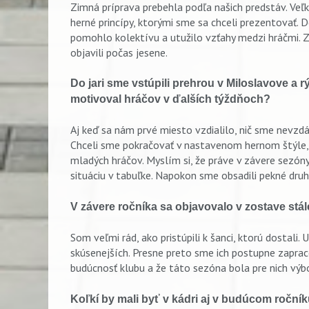
Zimná príprava prebehla podľa našich predstáv. Veľk
herné princípy, ktorými sme sa chceli prezentovať. 
pomohlo kolektívu a utužilo vzťahy medzi hráčmi. 
objavili počas jesene.
Do jari sme vstúpili prehrou v Miloslavove a r
motivoval hráčov v ďalších týždňoch?
Aj keď sa nám prvé miesto vzdialilo, nič sme nevzdáv
Chceli sme pokračovať v nastavenom hernom štýle, 
mladých hráčov. Myslím si, že práve v závere sezóny
situáciu v tabuľke. Napokon sme obsadili pekné dru
V závere ročníka sa objavovalo v zostave stál
Som veľmi rád, ako pristúpili k šanci, ktorú dostali.
skúsenejších. Presne preto sme ich postupne zapraco
budúcnosť klubu a že táto sezóna bola pre nich v
Koľkí by mali byť v kádri aj v budúcom roční