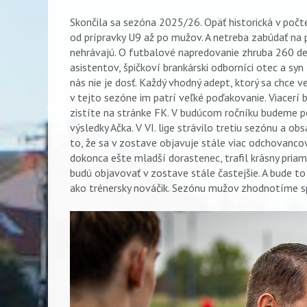
Skončila sa sezóna 2025/26. Opäť historická v počt
od prípravky U9 až po mužov. A netreba zabúdať na 
nehrávajú. O futbalové napredovanie zhruba 260 de
asistentov, špičkoví brankárski odborníci otec a sy
nás nie je dosť. Každý vhodný adept, ktorý sa chce 
v tejto sezóne im patrí veľké poďakovanie. Viacerí b
zistíte na stránke FK. V budúcom ročníku budeme po
výsledky Ačka. V VI. lige strávilo tretiu sezónu a obs
to, že sa v zostave objavuje stále viac odchovancov.
dokonca ešte mladší dorastenec, trafil krásny priam
budú objavovať v zostave stále častejšie. A bude to
ako trénersky nováčik. Sezónu mužov zhodnotíme sp