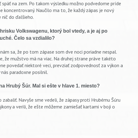
tiť späť na zem. Po takom výsledku možno podvedome príde
e koncentrovaný. Naučilo ma to, že každý zápas je nový
nič do ďalšieho.
hrisku Volkswagenu, ktorý bol vtedy, a je aj po
uché. Čelo sa vzdialilo?
znám sa, že po tom zápase som dve noci poriadne nespal.
te, že mužstvo má na viac. Na druhej strane práve takéto
ene povedať niektoré veci, prevziať zodpovednosť za výkon a
nás paradoxne posilnil.
na Hrubý Šúr. Mal si ešte v hlave 1. miesto?
ečo zabaliť. Navyše sme vedeli, že zápasy proti Hrubému Šúru
výkony a verili, že ešte môžeme zamiešať kartami v boji o