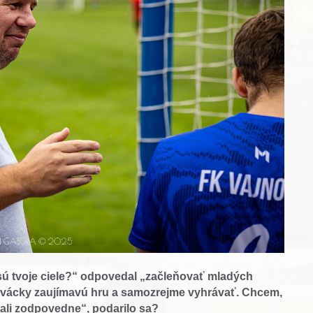
sú tvoje ciele?“ odpovedal „začleňovať mladých
divácky zaujímavú hru a samozrejme vyhrávať. Chcem,
brali zodpovedne“, podarilo sa?