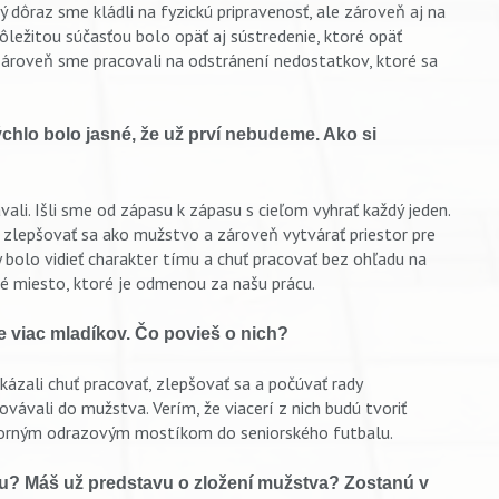
ý dôraz sme kládli na fyzickú pripravenosť, ale zároveň aj na
Dôležitou súčasťou bolo opäť aj sústredenie, ktoré opäť
Zároveň sme pracovali na odstránení nedostatkov, ktoré sa
ýchlo bolo jasné, že už prví nebudeme. Ako si
ali. Išli sme od zápasu k zápasu s cieľom vyhrať každý jeden.
zlepšovať sa ako mužstvo a zároveň vytvárať priestor pre
 bolo vidieť charakter tímu a chuť pracovať bez ohľadu na
hé miesto, ktoré je odmenou za našu prácu.
e viac mladíkov. Čo povieš o nich?
 Ukázali chuť pracovať, zlepšovať sa a počúvať rady
vávali do mužstva. Verím, že viacerí z nich budú tvoriť
ýborným odrazovým mostíkom do seniorského futbalu.
ku? Máš už predstavu o zložení mužstva? Zostanú v