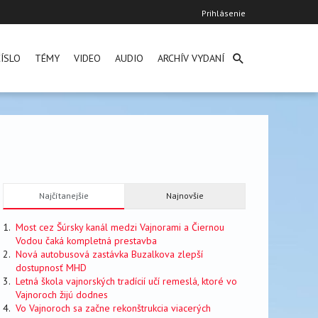
User
Prihlásenie
account
menu
ÍSLO
TÉMY
VIDEO
AUDIO
ARCHÍV VYDANÍ
Najčítanejšie
Najnovšie
Most cez Šúrsky kanál medzi Vajnorami a Čiernou
Vodou čaká kompletná prestavba
Nová autobusová zastávka Buzalkova zlepší
dostupnosť MHD
Letná škola vajnorských tradícií učí remeslá, ktoré vo
Vajnoroch žijú dodnes
Vo Vajnoroch sa začne rekonštrukcia viacerých