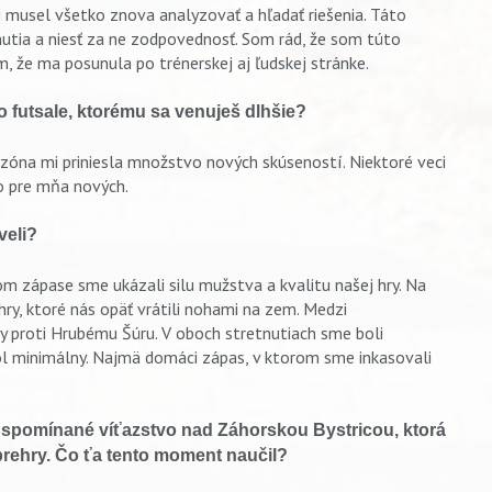
 musel všetko znova analyzovať a hľadať riešenia. Táto
nutia a niesť za ne zodpovednosť. Som rád, že som túto
, že ma posunula po trénerskej aj ľudskej stránke.
vo futsale, ktorému sa venuješ dlhšie?
ezóna mi priniesla množstvo nových skúseností. Niektoré veci
lo pre mňa nových.
veli?
om zápase sme ukázali silu mužstva a kvalitu našej hry. Na
ehry, ktoré nás opäť vrátili nohami na zem. Medzi
y proti Hrubému Šúru. V oboch stretnutiach sme boli
 minimálny. Najmä domáci zápas, v ktorom sme inkasovali
 spomínané víťazstvo nad Záhorskou Bystricou, ktorá
 prehry. Čo ťa tento moment naučil?