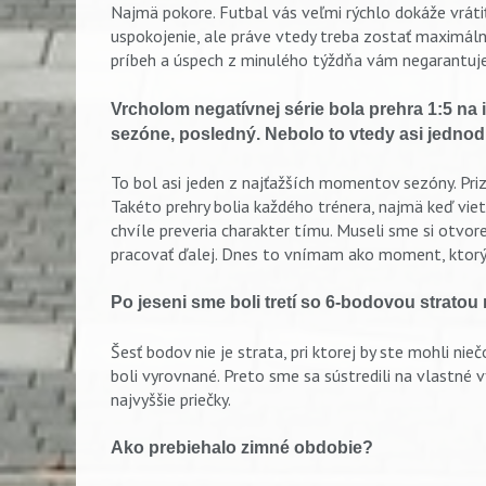
Najmä pokore. Futbal vás veľmi rýchlo dokáže vrá
uspokojenie, ale práve vtedy treba zostať maximáln
príbeh a úspech z minulého týždňa vám negarantuje 
Vrcholom negatívnej série bola prehra 1:5 na i
sezóne, posledný. Nebolo to vtedy asi jednod
To bol asi jeden z najťažších momentov sezóny. Pri
Takéto prehry bolia každého trénera, najmä keď vie
chvíle preveria charakter tímu. Museli sme si otvor
pracovať ďalej. Dnes to vnímam ako moment, ktorý 
Po jeseni sme boli tretí so 6-bodovou stratou 
Šesť bodov nie je strata, pri ktorej by ste mohli ni
boli vyrovnané. Preto sme sa sústredili na vlastné 
najvyššie priečky.
Ako prebiehalo zimné obdobie?