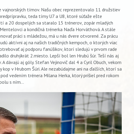
e vajnorských tímov. Našu obec reprezentovalo 11 družstiev
predprípravku, teda tímy U7 a U8, ktoré súťaže ešte
tí a 20 dospelých sa staralo 15 trénerov, zopár mladých
n Mentelovci a kondičná trénerka Naďa Horváthová. A stále
venovať práci s mládežou, má u nás dvere otvorené. Za prácu
udú aktívni aj na našich tradičných kempoch, o ktorých viac
trebovať aj podporu fanúšikov, ktorí sledujú v prvom rade
adilo druhýkrát 2.miesto. Lepší bol len Hrubú šúr. Teší nás aj
 A dávajú aj góly. Stefan Vejinovič dal 4 a Cyril Obuch, vekom
y kop v Hrubom Šúri. Ale nezabúdajme ani na ďalších, ktorí sa
 pod vedením trénera Milana Herka, ktorý prišiel pred rokom
olu s ním...