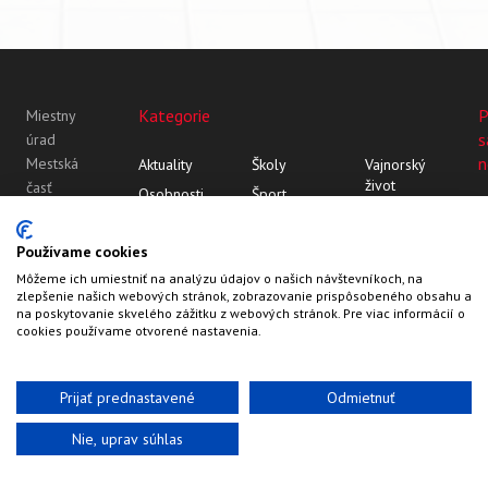
Kategorie
P
Miestny
s
úrad
n
Mestská
Aktuality
Školy
Vajnorský
život
časť
Osobnosti
Šport
Bratislava-
Vajnor
Z histórie
Vajnorský
Vajnory
Rozhovory
ornament
Vajnory v
Používame cookies
Roľnícka
médiách
Môžeme ich umiestniť na analýzu údajov o našich návštevníkoch, na
109
zlepšenie našich webových stránok, zobrazovanie prispôsobeného obsahu a
83107
na poskytovanie skvelého zážitku z webových stránok. Pre viac informácií o
Bratislava
cookies používame otvorené nastavenia.
Prijať prednastavené
Odmietnuť
Nie, uprav súhlas
Web by
HalfPixel
©2022-2026
Vajnory.sk
Kontakty
Hlavička