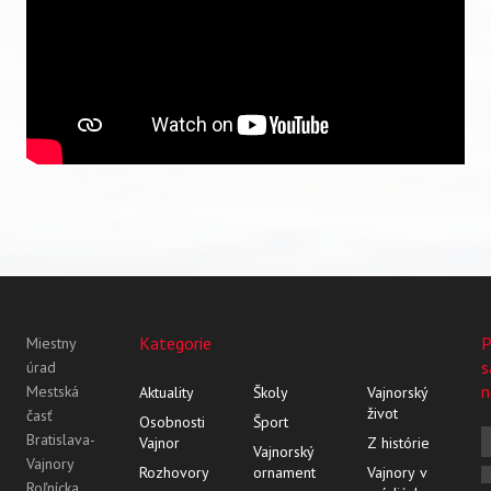
Kategorie
P
Miestny
s
úrad
n
Mestská
Aktuality
Školy
Vajnorský
život
časť
Osobnosti
Šport
Bratislava-
Vajnor
Z histórie
Vajnorský
Vajnory
Rozhovory
ornament
Vajnory v
Roľnícka