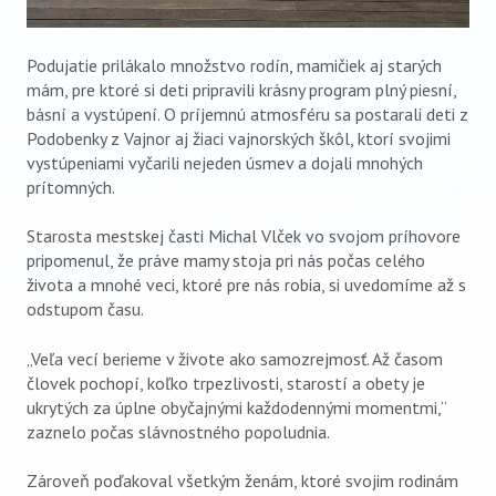
Podujatie prilákalo množstvo rodín, mamičiek aj starých
mám, pre ktoré si deti pripravili krásny program plný piesní,
básní a vystúpení. O príjemnú atmosféru sa postarali deti z
Podobenky z Vajnor aj žiaci vajnorských škôl, ktorí svojimi
vystúpeniami vyčarili nejeden úsmev a dojali mnohých
prítomných.
Starosta mestskej časti Michal Vlček vo svojom príhovore
pripomenul, že práve mamy stoja pri nás počas celého
života a mnohé veci, ktoré pre nás robia, si uvedomíme až s
odstupom času.
„Veľa vecí berieme v živote ako samozrejmosť. Až časom
človek pochopí, koľko trpezlivosti, starostí a obety je
ukrytých za úplne obyčajnými každodennými momentmi,“
zaznelo počas slávnostného popoludnia.
Zároveň poďakoval všetkým ženám, ktoré svojim rodinám