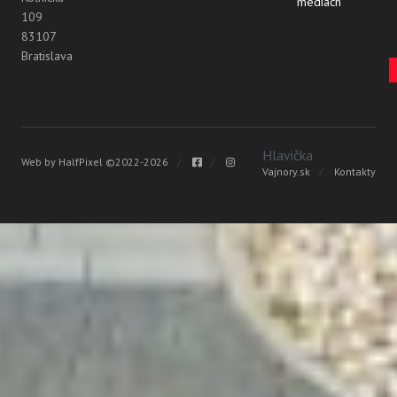
médiách
109
83107
Bratislava
Vyhľadávanie
Hlavička
Web by
HalfPixel
©2022-2026
Vajnory.sk
Kontakty