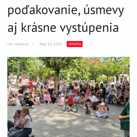
VIDEO
poďakovanie, úsmevy
AUDIO
aj krásne vystúpenia
ARCHÍV VYDANÍ
Od:
redakcia
May 10, 2026
Aktuality