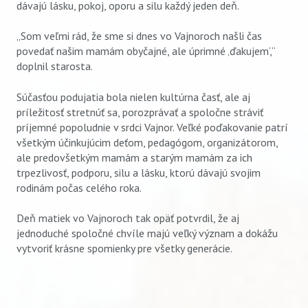
dávajú lásku, pokoj, oporu a silu každý jeden deň.
„Som veľmi rád, že sme si dnes vo Vajnoroch našli čas
povedať našim mamám obyčajné, ale úprimné ‚ďakujem‘,“
doplnil starosta.
Súčasťou podujatia bola nielen kultúrna časť, ale aj
príležitosť stretnúť sa, porozprávať a spoločne stráviť
príjemné popoludnie v srdci Vajnor. Veľké poďakovanie patrí
všetkým účinkujúcim deťom, pedagógom, organizátorom,
ale predovšetkým mamám a starým mamám za ich
trpezlivosť, podporu, silu a lásku, ktorú dávajú svojim
rodinám počas celého roka.
Deň matiek vo Vajnoroch tak opäť potvrdil, že aj
jednoduché spoločné chvíle majú veľký význam a dokážu
vytvoriť krásne spomienky pre všetky generácie.