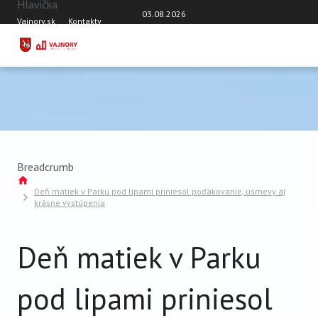
Hlavička
Skočiť na hlavný obsah
03.08.2026
Vajnory.sk
Kontakty
DOMOV
AKTUÁLNE ČÍSLO
TÉMY
AKTUALITY
OSOBNOSTI VAJNOR
Breadcrumb
ROZHOVORY
Deň matiek v Parku pod lipami priniesol poďakovanie, úsmevy aj
krásne vystúpenia
ŠKOLY
ŠPORT
Deň matiek v Parku
VAJNORSKÝ ORNAMENT
VAJNORSKÝ ŽIVOT
pod lipami priniesol
Z HISTÓRIE