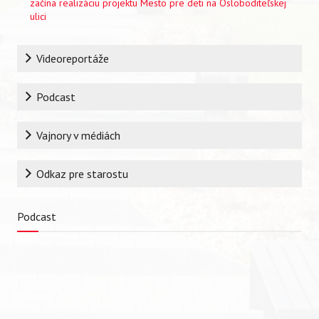
začína realizáciu projektu Mesto pre deti na Osloboditeľskej
ulici
Rubrika
Videoreportáže
Podcast
Vajnory v médiách
Vyhľadávanie
Odkaz pre starostu
Podcast