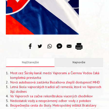
VIDEO
AUDIO
ARCHÍV VYDANÍ
Najčítanejšie
Najnovšie
Most cez Šúrsky kanál medzi Vajnorami a Čiernou Vodou čaká
kompletná prestavba
Nová autobusová zastávka Buzalkova zlepší dostupnosť MHD
Letná škola vajnorských tradícií učí remeslá, ktoré vo Vajnoroch
žijú dodnes
Vo Vajnoroch sa začne rekonštrukcia viacerých chodníkov
Nedostatok vody a neoprávnený odber vody z potokov
Bezpečnejšia cesta do školy. Metropolitný inštitút Bratislavy