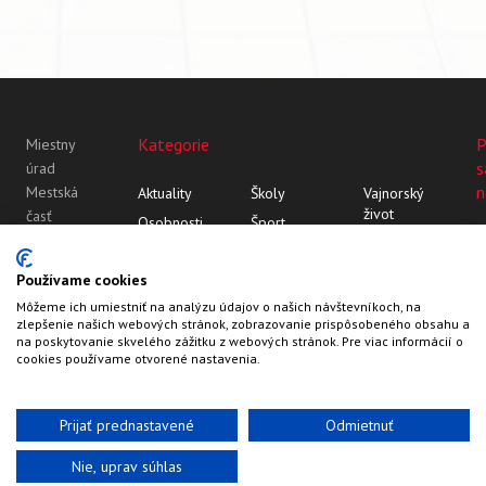
Kategorie
P
Miestny
s
úrad
n
Mestská
Aktuality
Školy
Vajnorský
život
časť
Osobnosti
Šport
Bratislava-
Vajnor
Z histórie
Vajnorský
Vajnory
Rozhovory
ornament
Vajnory v
Používame cookies
Roľnícka
médiách
Môžeme ich umiestniť na analýzu údajov o našich návštevníkoch, na
109
zlepšenie našich webových stránok, zobrazovanie prispôsobeného obsahu a
83107
na poskytovanie skvelého zážitku z webových stránok. Pre viac informácií o
Bratislava
cookies používame otvorené nastavenia.
Prijať prednastavené
Odmietnuť
Nie, uprav súhlas
Web by
HalfPixel
©2022-2026
Vajnory.sk
Kontakty
Hlavička