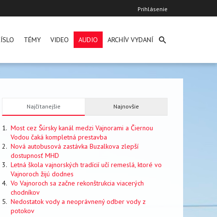
User
Prihlásenie
account
menu
ÍSLO
TÉMY
VIDEO
AUDIO
ARCHÍV VYDANÍ
Najčítanejšie
Najnovšie
Most cez Šúrsky kanál medzi Vajnorami a Čiernou
Vodou čaká kompletná prestavba
Nová autobusová zastávka Buzalkova zlepší
dostupnosť MHD
Letná škola vajnorských tradícií učí remeslá, ktoré vo
Vajnoroch žijú dodnes
Vo Vajnoroch sa začne rekonštrukcia viacerých
chodníkov
Nedostatok vody a neoprávnený odber vody z
potokov