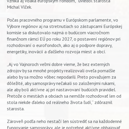
vzniká aj vďaka európskym fondom,“ uviedol starosta
Michal Vlček.
Počas pracovného programu v Európskom parlamente, vo
Výbore regiónov aj na stretnutiach so zástupcami Európskej
komisie sa diskutovalo najmä o budúcom viacročnom
finančnom rámci EÚ po roku 2027, o postavení regiónov pri
rozhodovaní o eurofondoch, ako aj o podpore dopravy,
energetiky, inovácií a ďalšieho rozvoja miest a obcí.
„Aj vo Vajnoroch veľmi dobre vieme, že bez externých
zdrojov by sa mnohé projekty realizovali oveľa pomalšie
alebo by sa možno vôbec nepodarili. Preto považujem za
dôležité, aby samosprávy nečakali so založenými rukami,
ale aby boli aktívne aj pri nastavovaní budúcich pravidiel.
Pretože o mestách a obciach sa nemôže rozhodovať len od
stola niekde ďaleko od reálneho života ľudí,“ zdôraznil
starosta.
Zároveň podľa neho nestačí len sústrediť sa na každodenné
fungovanie samosprávy, ale je potrebné aktívne obhajovať