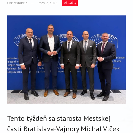
VIDEO
Od:
redakcia
May 7, 2026
Aktuality
AUDIO
ARCHÍV VYDANÍ
Tento týždeň sa starosta Mestskej
časti Bratislava-Vajnory Michal Vlček