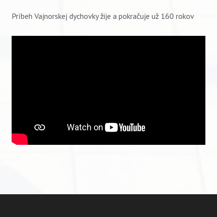
Príbeh Vajnorskej dychovky žije a pokračuje už 160 rokov