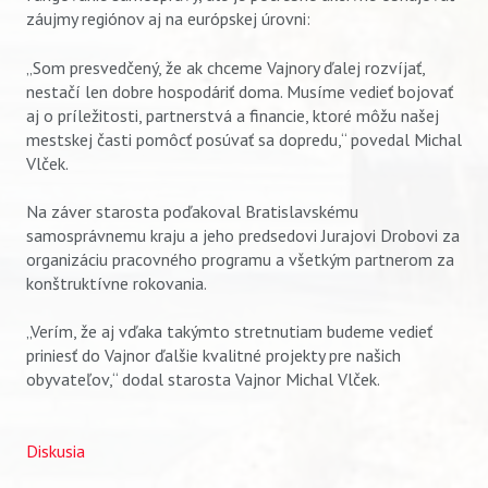
záujmy regiónov aj na európskej úrovni:
„Som presvedčený, že ak chceme Vajnory ďalej rozvíjať,
nestačí len dobre hospodáriť doma. Musíme vedieť bojovať
aj o príležitosti, partnerstvá a financie, ktoré môžu našej
mestskej časti pomôcť posúvať sa dopredu,“ povedal Michal
Vlček.
Na záver starosta poďakoval Bratislavskému
samosprávnemu kraju a jeho predsedovi Jurajovi Drobovi za
organizáciu pracovného programu a všetkým partnerom za
konštruktívne rokovania.
„Verím, že aj vďaka takýmto stretnutiam budeme vedieť
priniesť do Vajnor ďalšie kvalitné projekty pre našich
obyvateľov,“ dodal starosta Vajnor Michal Vlček.
Vyhľadávanie
Diskusia