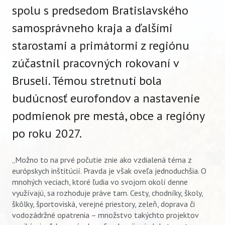
spolu s predsedom Bratislavského
samosprávneho kraja a ďalšími
starostami a primátormi z regiónu
zúčastnil pracovných rokovaní v
Bruseli. Témou stretnutí bola
budúcnosť eurofondov a nastavenie
podmienok pre mestá, obce a regióny
po roku 2027.
„Možno to na prvé počutie znie ako vzdialená téma z
európskych inštitúcií. Pravda je však oveľa jednoduchšia. O
mnohých veciach, ktoré ľudia vo svojom okolí denne
využívajú, sa rozhoduje práve tam. Cesty, chodníky, školy,
škôlky, športoviská, verejné priestory, zeleň, doprava či
vodozádržné opatrenia – množstvo takýchto projektov